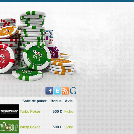
Salle de poker
Bonus
Avis
Turbo Poker
500 €
Fiche
Party Poker
500 €
Fiche