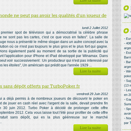
onde ne peut pas avoir les qualités d'un joueur de
lundi 2 Juillet 2012
 premier spot de télévision qui a démocratrisé la célèbre phrase
ce ne sont pas les cartes, c'est ce que vous en faites". La salle de
-
Eur
uge nous a présenté le même slogan dans un autre concept avec la
-
40€
lution où ce n'est pas toujours le plus gros et le plus fort qui gagne.
arge
ions également parlé au moment de sa sortie de la publicité qui
-
Est
ant l'application pour iPhone et iPad développé par Winamax. Dans
Barr
ut voir successivement : Un producteur qui n'est pas interessé par
-
Bar
s les étoiles", Un américain qui prédit que l'année 1929 ...
arge
-
Win
poke
-
Sup
ts sans dépôt offerts par TurboPoker.fr
(13 m
-
Les
vendredi 29 Juin 2012
en 2
qui a déjà permis à de nombreux joueurs de découvrir le poker en
-
Gag
ut de jouer en cash réel avec l'argent de la salle, devait prendre fin
Summ
 le 30 juin 2012. Turbo Poker à décidé de prolonger cette offre
-
Spo
ptembre 2012. Cela vous laisse tout l'été pour profiter de cette offre
avoir
ratuit sans dépôt, qui es la plus géénreuse sur le marché
-
Nou
..
par 