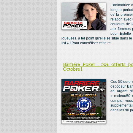
L'animatrice 
longue périod
de la premièr
relation avec 
couleurs de l
aux femmes p
pour Estelle
joueuses, a tel point qu'elle se situe dans
list » ! Pour concrétiser cette re...
Barrière Poker : 50€ offerts p
Octobre !
Ces 50 euro s
dépôt sur Bar
en argent ré
« cadeau50 » 
compte, vous
supplémentai
dans les 90 jou