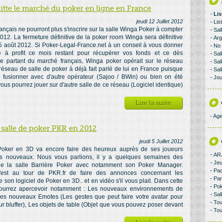
uitte le marché du poker en ligne en France
-
Lis
jeudi 12 Juillet 2012
-
Lis
ançais ne pourront plus s'inscrire sur la salle Winga Poker à compter
-
Sal
2012. La fermeture définitive de la poker room Winga sera définitive
-
Arg
5 août 2012. Si Poker-Legal-France.net à un conseil à vous donner
-
No 
e à profit ce mois restant pour récupérer vos fonds et ce dès
-
Sal
Le partant du marché français, Winga poker opérait sur le réseau
-
Sal
seau de salle de poker à déjà fait parlé de lui en France puisque
-
Sal
 fusionner avec d'autre opérateur (Sajoo / BWin) ou bien on été
-
Jou
us pourrez jouer sur d'autre salle de ce réseau (Logiciel identique)
- Ag
 salle de poker PKR en 2012
jeudi 5 Juillet 2012
Poker en 3D va encore faire des heureux auprès de ses joueurs
-
ARJ
es nouveaux. Nous vous parlions, il y a quelques semaines des
-
Jeu
de la salle Barrière Poker avec notamment son Poker Manager.
-
Pac
'est au tour de PKR.fr de faire des annonces concernant les
-
Par
son logiciel de Poker en 3D.. et en vidéo s'il vous plait. Dans cette
-
Pok
ourrez apercevoir notamment : Les nouveaux environnements de
-
Sal
 Les nouveaux Emotes (Les gestes que peut faire votre avatar pour
-
Tou
 pour bluffer), Les objets de table (Objet que vous pouvez poser devant
-
Tou