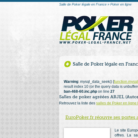
Salle de Poker légale en France » Poker en ligne
Salle de Poker légale en Fran
Warning
: mysql_data_seek() [
function.mysq
result index 10 (or the query data is unbuffe
ban-468-60.inc.php
on line
27
Salles de poker agréées ARJEL (Auto
Retrouvez la liste des
salles de Poker en ligne 
EuroPoker.fr réouvre ses portes 
Le site Europ
offres. La s