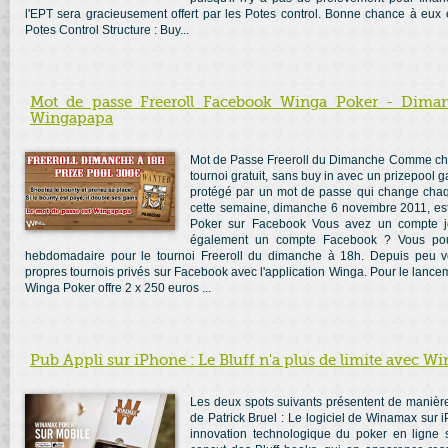
l'EPT sera gracieusement offert par les Potes control. Bonne chance à eux 
Potes Control Structure : Buy...
Mot de passe Freeroll Facebook Winga Poker - Dima
Wingapapa
Mot de Passe Freeroll du Dimanche Comme ch
tournoi gratuit, sans buy in avec un prizepool g
protégé par un mot de passe qui change cha
cette semaine, dimanche 6 novembre 2011, es
Poker sur Facebook Vous avez un compte jo
également un compte Facebook ? Vous pou
hebdomadaire pour le tournoi Freeroll du dimanche à 18h. Depuis peu 
propres tournois privés sur Facebook avec l'application Winga. Pour le lance
Winga Poker offre 2 x 250 euros ...
Pub Appli sur iPhone : Le Bluff n'a plus de limite avec 
Les deux spots suivants présentent de manière
de Patrick Bruel : Le logiciel de Winamax sur 
innovation technologique du poker en ligne