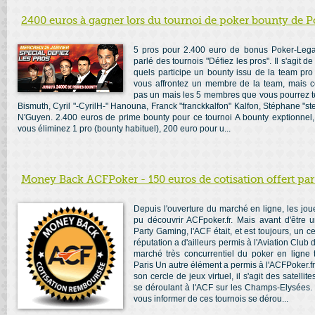
2400 euros à gagner lors du tournoi de poker bounty de P
5 pros pour 2.400 euro de bonus Poker-Lega
parlé des tournois "Défiez les pros". Il s'agit
quels participe un bounty issu de la team pro
vous affrontez un membre de la team, mais c
pas un mais les 5 membres que vous pourrez te
Bismuth, Cyril "-CyrilH-" Hanouna, Franck "franckkalfon" Kalfon, Stéphane "s
N'Guyen. 2.400 euros de prime bounty pour ce tournoi A bounty exptionnel, 
vous éliminez 1 pro (bounty habituel), 200 euro pour u...
Money Back ACFPoker - 150 euros de cotisation offert par
Depuis l'ouverture du marché en ligne, les jou
pu découvrir ACFpoker.fr. Mais avant d'être
Party Gaming, l'ACF était, et est toujours, un c
réputation a d'ailleurs permis à l'Aviation Club
marché très concurrentiel du poker en ligne t
Paris Un autre élément a permis à l'ACFPoker.fr 
son cercle de jeux virtuel, il s'agit des satellite
se déroulant à l'ACF sur les Champs-Elysées.
vous informer de ces tournois se dérou...