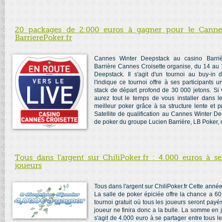
20 packages de 2.000 euros à gagner pour le Canne
BarrierePoker.fr
Cannes Winter Deepstack au casino Barriè
Barrière Cannes Croisette organise, du 14 au 
Deepstack. Il s'agit d'un tournoi au buy-
l'indique ce tournoi offre à ses participants 
stack de départ profond de 30 000 jetons. Si 
aurez tout le temps de vous installer dans le
meilleur poker grâce à sa structure lente et 
Satellite de qualification au Cannes Winter De
de poker du groupe Lucien Barrière, LB Poker, o
Tous dans l'argent sur ChiliPoker.fr : 4.000 euros à se
joueurs
Tous dans l'argent sur ChiliPoker.fr Cette année 
La salle de poker épiciée offre la chance a 60
tournoi gratuit où tous les joueurs seront payé
joueur ne finira donc a la bulle. La somme en j
s'agit de 4.000 euro à se partager entre tous l