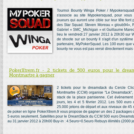
Tournoi Bounty Winga Poker / Mypokersquad
s'associe au site Mypokersquad, pour vous 
joueurs qui auront une cible sur leur tête font
des Star Squad: Steven Moreau « gloub94», 
Gabriel « SMC_Michigan » et Guillaume Marec
lieu le vendredi 27 janvier 2012 à 20h30 sur 
de shoote sur un bounty Il s'agit d'un système p
partenaire, MyPokerSquad. Les 100 euro que v
bounty ne vous est pas versé directement mais e
PokerXtrem.fr - 2 tickets de 500 euros pour le drea
Montmartre à gagner
2 tickets pour le dreamstack du Cercle Cli
Montmartre (CCM) organise "Le Dreamstack",
stack de la place parisienne. Cet évènement 
jours, les 4 et 5 février 2012. Les 500 eur
25.000 jetons de départ et aux niveaux de 45 
de poker en ligne PokerXtrem.fr vous propose de gagner un des 2 packages d
5 euros seulement. Satellites pour le DreamStack du CCM 500 euro Dreamstac
au 31 janvier 2012 à 20h00 Buy-in : 4.5euro+0.5euro Rebuys illimités (2000 jet