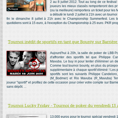
2 au 8 juillet 2012. Tout au long de ce festival
joueurs les mieux classés remporteront des pri
(ou la meilleure) remportera un ticket pour le
a débuté le lundi 2 juillet à 21h avec un tourn
fin le dimanche 8 juillet à 21h avec le Championship Summerfest. Les b
quotidiens sont à 15 euro, à l'exception du Championship à 25 euro. PKR propo
Tournoi inédit de sportifs en tant que Bounty sur Barrière
Aujourd'hui à 20h, la salle de poker de LBB P
d'affronter des sportifs tel que Philippe 
Mavuba. Le buy in pour tenter d'éliminer un de
Comme tout tournoi bounty, en plus du prizep
supplémentaire à chaque sportif éliminé ! Les
sportifs sont les suivants Philippe Candelor
(M_Bodmer) et Rio Mavuba (R_Mavuba) Tent
joueur "sportif" et profitez de cette occasion pour créer votre compte sur Bar
sans dépôt. ...
Tournoi Lucky Friday - Tournoi de poker du vendredi 13 
13.000 euros pour le tournoi spécial vendredi 1