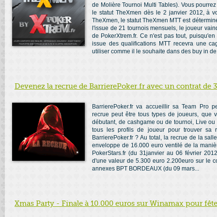
de Molière Tournoi Multi Tables). Vous pourrez
le statut TheXmen dès le 2 janvier 2012, à v
TheXmen, le statut TheXmen MTT est déterminé
l'issue de 21 tournois mensuels, le joueur vai
de PokerXtrem.fr. Ce n'est pas tout, puisqu'en
issue des qualifications MTT recevra une cag
utiliser comme il le souhaite dans des buy in de t
Devenez la recrue de BarrierePoker.fr avec un contrat de 
BarrierePoker.fr va accueillir sa Team Pro 
recrue peut être tous types de joueurs, que 
débutant, de cashgame ou de tournoi, Live ou 
tous les profils de joueur pour trouver sa
BarrierePoker.fr ? Au total, la recrue de la sa
enveloppe de 16.000 euro ventilé de la mani
PokerStars.fr (du 31janvier au 06 février 201
d'une valeur de 5.300 euro 2.200euro sur le co
annexes BPT BORDEAUX (du 09 mars...
Xmas Party - Finale à 10.000 euros sur Winamax pour fêt