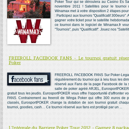
Poker Tour qui se déroulera au Casino Es S
novembre 2011 ! Satellites pour le tournoi
Winamax met à votre disposition 2 étapes pour
: Participez aux tournois "Qualificatif 300euro".
gagner votre ticket pour le satellite hebdomad
ce tournoi dans le logiciel de Winamax.fr vou
"Tournois", puis "Qualificatif". Jouez nos "Satell
FREEROLL FACEBOOK FANS - Le tournoi gratuit réserv
Poker
FREEROLL FACEBOOK FANS Sur Poker-Legal-F
régulièrement du tournoi qui à leiu tous les d
réservé aux Fans de la page Facebook de la s
salle de poker agréé ARJEL, EurosportPOKER
gratuit tous les jeudis. EurosportPOKER vous offre l'opportunité d'affronter
FANS. Contrairement au freeroll de Winga Poker qui offre 300 euros de p
classés, EurosportPOKER change la dotation de son tournoi gratuit chaq
tournoi, goodies, cash… Ce tournoi réservé aux fans est protégé par un ...
L'Intégrale du Barriere Poker Tour 2012 - Gagnez 8 packa