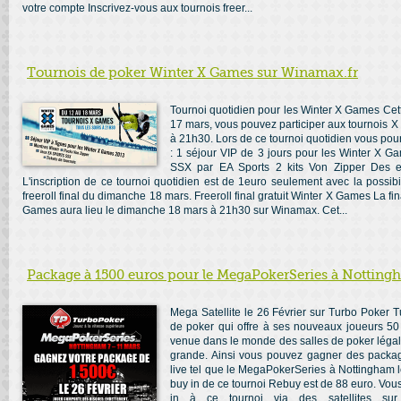
votre compte Inscrivez-vous aux tournois freer...
Tournois de poker Winter X Games sur Winamax.fr
Tournoi quotidien pour les Winter X Games Cet
17 mars, vous pouvez participer aux tournois 
à 21h30. Lors de ce tournoi quotidien vous pou
: 1 séjour VIP de 3 jours pour les Winter X 
SSX par EA Sports 2 kits Von Zipper Des e
L'inscription de ce tournoi quotidien est de 1euro seulement avec la possibi
freeroll final du dimanche 18 mars. Freeroll final gratuit Winter X Games La fi
Games aura lieu le dimanche 18 mars à 21h30 sur Winamax. Cet...
Package à 1500 euros pour le MegaPokerSeries à Nottin
Mega Satellite le 26 Février sur Turbo Poker T
de poker qui offre à ses nouveaux joueurs 50
venue dans le monde des salles de poker légal
grande. Ainsi vous pouvez gagner des package
live tel que le MegaPokerSeries à Nottingham 
buy in de ce tournoi Rebuy est de 88 euro. Vou
in à ce tournoi via des satellites sur 