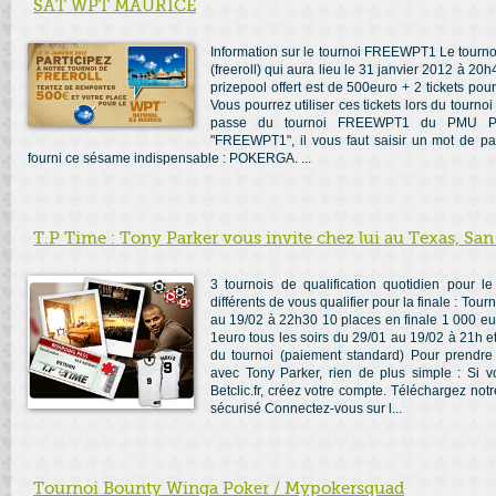
SAT WPT MAURICE
Information sur le tournoi FREEWPT1 Le tourno
(freeroll) qui aura lieu le 31 janvier 2012 à 20
prizepool offert est de 500euro + 2 tickets 
Vous pourrez utiliser ces tickets lors du tourno
passe du tournoi FREEWPT1 du PMU Po
"FREEWPT1", il vous faut saisir un mot de pa
fourni ce sésame indispensable : POKERGA. ...
T.P Time : Tony Parker vous invite chez lui au Texas, Sa
3 tournois de qualification quotidien pour l
différents de vous qualifier pour la finale : Tour
au 19/02 à 22h30 10 places en finale 1 000 eu
1euro tous les soirs du 29/01 au 19/02 à 21h e
du tournoi (paiement standard) Pour prendre 
avec Tony Parker, rien de plus simple : Si v
Betclic.fr, créez votre compte. Téléchargez notr
sécurisé Connectez-vous sur l...
Tournoi Bounty Winga Poker / Mypokersquad