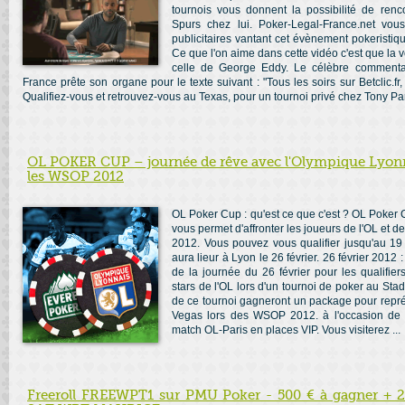
tournois vous donnent la possibilité de renc
Spurs chez lui. Poker-Legal-France.net vou
publicitaires vantant cet évènement pokeristiq
Ce que l'on aime dans cette vidéo c'est que la vo
celle de George Eddy. Le célèbre commenta
France prête son organe pour le texte suivant : "Tous les soirs sur Betclic.
Qualifiez-vous et retrouvez-vous au Texas, pour un tournoi privé chez Tony Park
OL POKER CUP – journée de rêve avec l'Olympique Lyonn
les WSOP 2012
OL Poker Cup : qu'est ce que c'est ? OL Poker
vous permet d'affronter les joueurs de l'OL et 
2012. Vous pouvez vous qualifier jusqu'au 19
aura lieur à Lyon le 26 février. 26 février 20
de la journée du 26 février pour les qualifier
stars de l'OL lors d'un tournoi de poker au St
de ce tournoi gagneront un package pour repré
Vegas lors des WSOP 2012. à l'occasion de c
match OL-Paris en places VIP. Vous visiterez ...
Freeroll FREEWPT1 sur PMU Poker - 500 € à gagner + 2