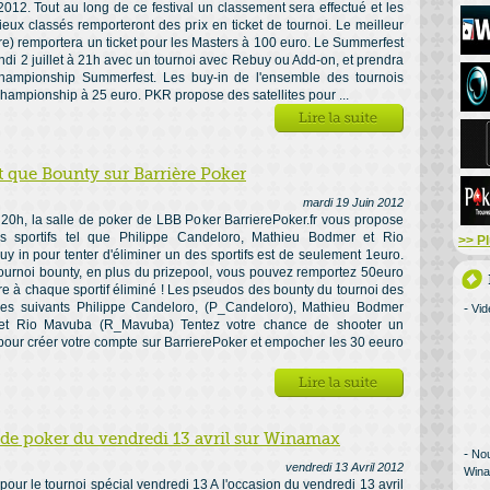
 2012. Tout au long de ce festival un classement sera effectué et les
ieux classés remporteront des prix en ticket de tournoi. Le meilleur
ure) remportera un ticket pour les Masters à 100 euro. Le Summerfest
ndi 2 juillet à 21h avec un tournoi avec Rebuy ou Add-on, et prendra
Championship Summerfest. Les buy-in de l'ensemble des tournois
Championship à 25 euro. PKR propose des satellites pour ...
nt que Bounty sur Barrière Poker
mardi 19 Juin 2012
 20h, la salle de poker de LBB Poker BarrierePoker.fr vous propose
des sportifs tel que Philippe Candeloro, Mathieu Bodmer et Rio
>> P
y in pour tenter d'éliminer un des sportifs est de seulement 1euro.
urnoi bounty, en plus du prizepool, vous pouvez remportez 50euro
e à chaque sportif éliminé ! Les pseudos des bounty du tournoi des
t les suivants Philippe Candeloro, (P_Candeloro), Mathieu Bodmer
-
Vid
et Rio Mavuba (R_Mavuba) Tentez votre chance de shooter un
on pour créer votre compte sur BarrierePoker et empocher les 30 eeuro
de poker du vendredi 13 avril sur Winamax
-
Nou
vendredi 13 Avril 2012
Win
our le tournoi spécial vendredi 13 A l'occasion du vendredi 13 avril