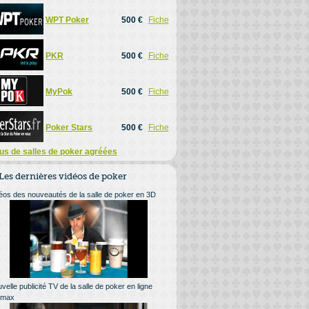
WPT Poker
500 €
Fiche
PKR
500 €
Fiche
MyPok
500 €
Fiche
Poker Stars
500 €
Fiche
lus de salles de poker agréées
Les dernières vidéos de poker
éos des nouveautés de la salle de poker en 3D
velle publicité TV de la salle de poker en ligne
amax