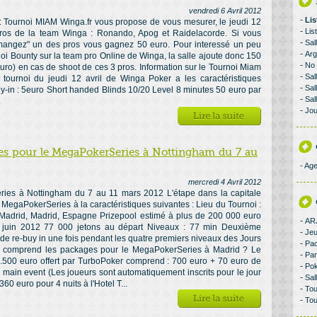
vendredi 6 Avril 2012
-
Lis
 Tournoi MIAM Winga.fr vous propose de vous mesurer, le jeudi 12
-
Lis
 pros de la team Winga : Ronando, Apog et Raidelacorde. Si vous
-
Sal
mangez" un des pros vous gagnez 50 euro. Pour interessé un peu
-
Arg
noi Bounty sur la team pro Online de Winga, la salle ajoute donc 150
-
No 
euro) en cas de shoot de ces 3 pros. Information sur le Tournoi Miam
-
Sal
tournoi du jeudi 12 avril de Winga Poker a les caractéristiques
-
Sal
uy-in : 5euro Short handed Blinds 10/20 Level 8 minutes 50 euro par
-
Sal
.
-
Jou
ites pour le MegaPokerSeries à Nottingham du 7 au
- Ag
mercredi 4 Avril 2012
ies à Nottingham du 7 au 11 mars 2012 L'étape dans la capitale
MegaPokerSeries à la caractéristiques suivantes : Lieu du Tournoi :
Madrid, Madrid, Espagne Prizepool estimé à plus de 200 000 euro
-
ARJ
juin 2012 77 000 jetons au départ Niveaux : 77 min Deuxième
-
Jeu
 de re-buy in une fois pendant les quatre premiers niveaux des Jours
-
Pac
 comprend les packages pour le MegaPokerSeries à Madrid ? Le
-
Par
.500 euro offert par TurboPoker comprend : 700 euro + 70 euro de
-
Pok
e main event (Les joueurs sont automatiquement inscrits pour le jour
-
Sal
360 euro pour 4 nuits à l'Hotel T...
-
Tou
-
Tou