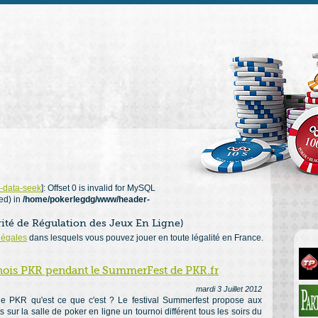
l-data-seek
]: Offset 0 is invalid for MySQL
red) in
/home/pokerlegdg/www/header-
rité de Régulation des Jeux En Ligne)
légales
dans lesquels vous pouvez jouer en toute légalité en France.
rnois PKR pendant le SummerFest de PKR.fr
mardi 3 Juillet 2012
e PKR qu'est ce que c'est ? Le festival Summerfest propose aux
ts sur la salle de poker en ligne un tournoi différent tous les soirs du