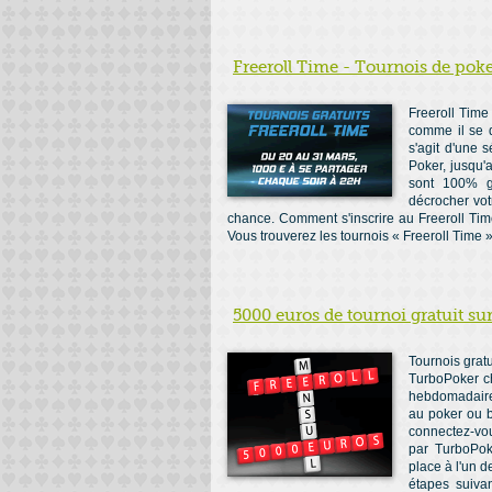
Freeroll Time - Tournois de poke
Freeroll Time
comme il se d
s'agit d'une 
Poker, jusqu'
sont 100% g
décrocher votr
chance. Comment s'inscrire au Freeroll Time s
Vous trouverez les tournois « Freeroll Time »
5000 euros de tournoi gratuit s
Tournois gratu
TurboPoker ch
hebdomadaire 
au poker ou b
connectez-vou
par TurboPok
place à l'un d
étapes suivan