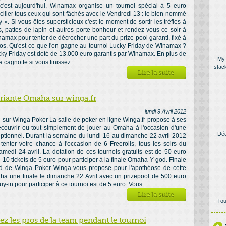
 c'est aujourd'hui, Winamax organise un tournoi spécial à 5 euro
cilier tous ceux qui sont fâchés avec le Vendredi 13 : le bien-nommé
 ». Si vous êtes supersticieux c'est le moment de sortir les trèfles à
es, pattes de lapin et autres porte-bonheur et rendez-vous ce soir à
amax pour tenter de décrocher une part du prize-pool garanti, fixé à
uros. Qu'est-ce que l'on gagne au tournoi Lucky Friday de Winamax ?
cky Friday est doté de 13.000 euro garantis par Winamax. En plus de
-
My 
a cagnotte si vous finissez...
stac
riante Omaha sur winga.fr
lundi 9 Avril 2012
ur Winga Poker La salle de poker en ligne Winga.fr propose à ses
écouvrir ou tout simplement de jouer au Omaha à l'occasion d'une
-
Déc
tionnel. Durant la semaine du lundi 16 au dimanche 22 avril 2012
tenter votre chance à l'occasion de 6 Freerolls, tous les soirs du
amedi 24 avril. La dotation de ces tournois gratuits est de 50 euro
10 tickets de 5 euro pour participer à la finale Omaha Y god. Finale
de Winga Poker Winga vous propose pour l'apothéose de cette
a une finale le dimanche 22 Avril avec un prizepool de 500 euro
uy-in pour participer à ce tournoi est de 5 euro. Vous ...
-
Tou
z les pros de la team pendant le tournoi