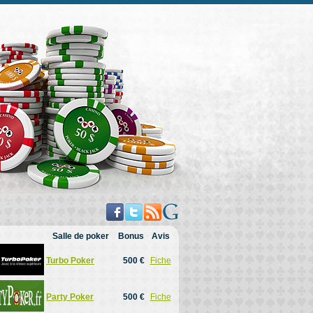
Salle de poker
Bonus
Avis
Turbo Poker
500 €
Fiche
Party Poker
500 €
Fiche