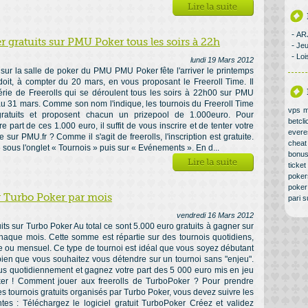
-
ARJ
r gratuits sur PMU Poker tous les soirs à 22h
-
Jeu
-
Loi
lundi 19 Mars 2012
 sur la salle de poker du PMU PMU Poker fête l'arriver le printemps
oit, à compter du 20 mars, en vous proposant le Freeroll Time. Il
série de Freerolls qui se déroulent tous les soirs à 22h00 sur PMU
au 31 mars. Comme son nom l'indique, les tournois du Freeroll Time
vps 
ratuits et proposent chacun un prizepool de 1.000euro. Pour
betcli
e part de ces 1.000 euro, il suffit de vous inscrire et de tenter votre
evere
ur PMU.fr ? Comme il s'agit de freerolls, l'inscription est gratuite.
cheat
 sous l'onglet « Tournois » puis sur « Evénements ». En d...
bonus
ticke
poker
poker
ur Turbo Poker par mois
pari s
vendredi 16 Mars 2012
its sur Turbo Poker Au total ce sont 5.000 euro gratuits à gagner sur
aque mois. Cette somme est répartie sur des tournois quotidiens,
ou mensuel. Ce type de tournoi est idéal que vous soyez débutant
ien que vous souhaitez vous détendre sur un tournoi sans "enjeu".
s quotidiennement et gagnez votre part des 5 000 euro mis en jeu
er ! Comment jouer aux freerolls de TurboPoker ? Pour prendre
es tournois gratuits organisés par Turbo Poker, vous devez suivre les
tes : Téléchargez le logiciel gratuit TurboPoker Créez et validez