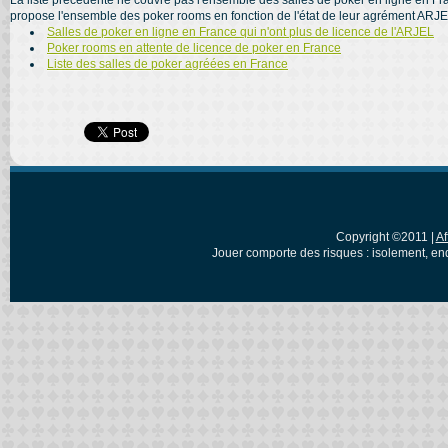
La liste précédente ne couvre pas l'ensemble des salles de poker en ligne en F
propose l'ensemble des poker rooms en fonction de l'état de leur agrément ARJE
Salles de poker en ligne en France qui n'ont plus de licence de l'ARJEL
Poker rooms en attente de licence de poker en France
Liste des salles de poker agréées en France
Copyright ©2011 |
Af
Jouer comporte des risques : isolement, en