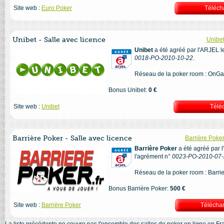
Site web :
Euro Poker
Téléch
Unibet - Salle avec licence
Unibet
Unibet
a été agréé par l'ARJEL l
0018-PO-2010-10-22
.
Réseau de la poker room : OnG
Bonus Unibet:
0 €
Site web :
Unibet
Télé
Barrière Poker - Salle avec licence
Barrière Poker 
Barrière Poker
a été agréé par 
l'agrément n°
0023-PO-2010-07-
Réseau de la poker room : Barri
Bonus Barrière Poker:
500 €
Site web :
Barrière Poker
Téléchar