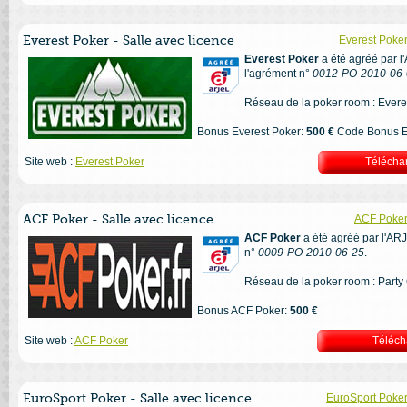
Everest Poker - Salle avec licence
Everest Poker 
Everest Poker
a été agréé par l
l'agrément n°
0012-PO-2010-06-
Réseau de la poker room : Evere
Bonus Everest Poker:
500 €
Code Bonus Ev
Site web :
Everest Poker
Télécha
ACF Poker - Salle avec licence
ACF Poker 
ACF Poker
a été agréé par l'AR
n°
0009-PO-2010-06-25
.
Réseau de la poker room : Part
Bonus ACF Poker:
500 €
Site web :
ACF Poker
Téléch
EuroSport Poker - Salle avec licence
EuroSport Poker 