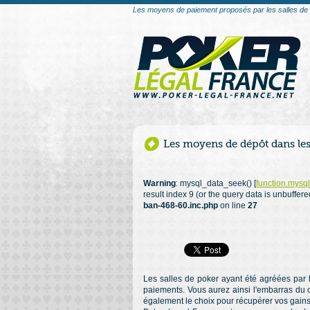
Les moyens de paiement proposés par les salles de
Les moyens de dépôt dans les 
Warning
: mysql_data_seek() [
function.mysq
result index 9 (or the query data is unbuffere
ban-468-60.inc.php
on line
27
Les salles de poker ayant été agréées par 
paiements. Vous aurez ainsi l'embarras du 
également le choix pour récupérer vos gain