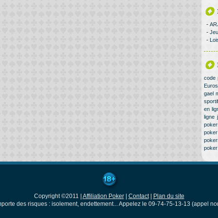
-
ARJ
-
Jeu
-
Loi
code 
Euros
gael 
sporti
en lig
ligne
poker
poker
poker
poker
Copyright ©2011 |
Affiliation Poker
|
Contact
|
Plan du site
porte des risques : isolement, endettement... Appelez le 09-74-75-13-13 (appel non