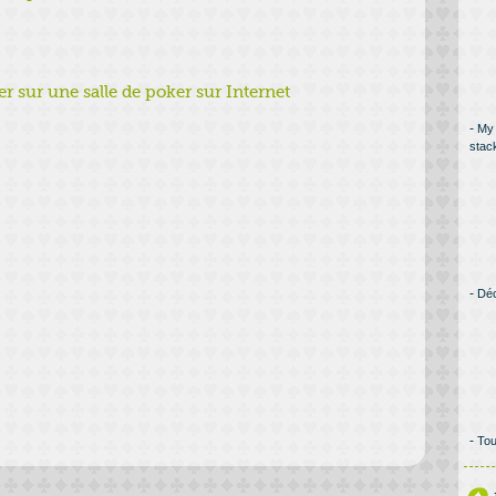
r sur une salle de poker sur Internet
-
My 
stac
-
Déc
-
Tou