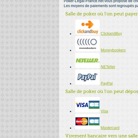
Poker-Legal-France.net vous propose de choi
Les moyens de paiements sont regroupés par
Salle de poker où l'on peut pay
ClickandBuy
Moneybookers
NETeller
PayPal
Salle de poker où l'on peut dépos
Visa
Mastercard
Virement bancaire vers une salle