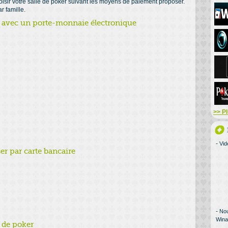
sir votre salle de poker suivant les moyens de paiement proposer.
 famille.
er avec un porte-monnaie électronique
>> P
-
Vid
er par carte bancaire
-
Nou
Win
 de poker