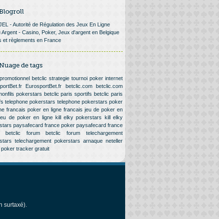
Blogroll
EL - Autorité de Régulation des Jeux En Ligne
 Argent - Casino, Poker, Jeux d'argent en Belgique
s et règlements en France
Nuage de tags
promotionnel betclic
strategie tournoi poker internet
portBet.fr
EurosportBet.fr
betclic.com
betclic.com
monfils pokerstars
betclic paris sportifs
betclic paris
fs
telephone pokerstars
telephone pokerstars
poker
ne francais
poker en ligne francais
jeu de poker en
jeu de poker en ligne
kill elky pokerstars
kill elky
stars
paysafecard france poker
paysafecard france
betclic forum
betclic forum
telechargement
stars
telechargement pokerstars
arnaque neteller
poker tracker gratuit
 surtaxé).