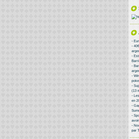
-
Eur
-
40€
arge
-
Est
Barr
-
Bar
arge
-
Win
poke
-
Sup
(13 m
-
Les
en 2
-
Gag
Summ
-
Spo
avoir
-
Nou
par 