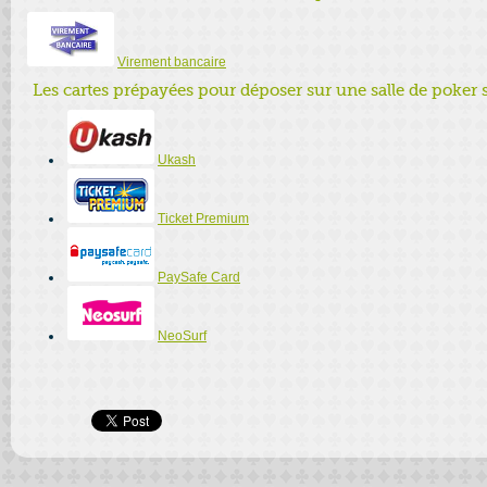
Virement bancaire
Les cartes prépayées pour déposer sur une salle de poker 
Ukash
Ticket Premium
PaySafe Card
NeoSurf