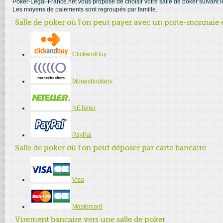
Poker-Legal-France.net vous propose de choisir votre salle de poker suivant
Les moyens de paiements sont regroupés par famille.
Salle de poker où l'on peut payer avec un porte-monnaie 
ClickandBuy
Moneybookers
NETeller
PayPal
Salle de poker où l'on peut déposer par carte bancaire
Visa
Mastercard
Virement bancaire vers une salle de poker