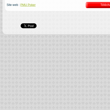
Site web :
PMU Poker
Téléch