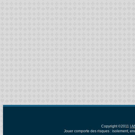
Copyright ©2011 |
Af
Jouer comporte des risques : isolement, en