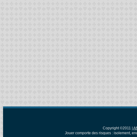
Copyright ©2011 |
Af
Jouer comporte des risques : isolement, en