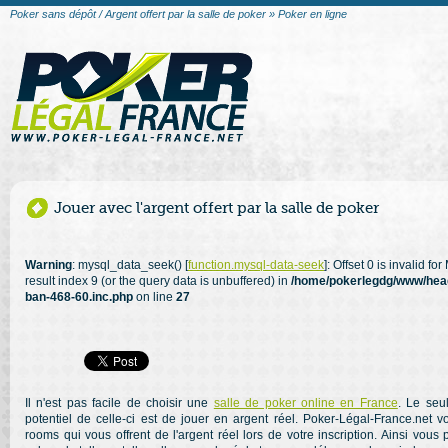
Poker sans dépôt / Argent offert par la salle de poker » Poker en ligne
Jouer avec l'argent offert par la salle de poker
Warning
: mysql_data_seek() [
function.mysql-data-seek
]: Offset 0 is invalid f
result index 9 (or the query data is unbuffered) in
/home/pokerlegdg/www/hea
ban-468-60.inc.php
on line
27
Il n'est pas facile de choisir une
salle de poker online en France
. Le seu
potentiel de celle-ci est de jouer en argent réel. Poker-Légal-France.net 
rooms qui vous offrent de l'argent réel lors de votre inscription. Ainsi vous