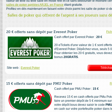
valeur de telle ou telle salle en mode réel et ce sans débourser le moindre cent
salles de poker agréées ARJEL en France
étant gratuite.
Profitez en dès maintenant en faisant votre choix parmi les salle de poker ci-
Salles de poker qui offrent de l'argent à ses joueurs sans d
20 € offerts sans dépôt par Everest Poker
Fich
Cash offert par Everest Poker :
20 €
20 eTickets d'une valeur de 1 € sont offert
d'Everest Poker. Dépêchez-vous, seuls 5 00
Pour obtenier les 20 € gratuits, vous deve
bonus
20GRATIS
.
Site web :
Everest Poker
Télécha
15 € offerts sans dépôt par PMU Poker
F
Cash offert par PMU Poker :
15 €
Recevez 15 € en cash offerts par PMu Poke
faire un premier dépôt de 5 € minimum sur 
votre dépôt bous devez saisir le code
PM
en cash sur votre portefeuille poker dans l