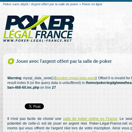
Poker sans dépôt / Argent offert par la salle de poker » Poker en ligne
Jouer avec l'argent offert par la salle de poker
Warning
: mysql_data_seek() [
function.mysql-data-seek
]: Offset 0 is invalid f
result index 9 (or the query data is unbuffered) in
/home/pokerlegdg/www/hea
ban-468-60.inc.php
on line
27
Il n'est pas facile de choisir une
salle de poker online en France
. Le seu
potentiel de celle-ci est de jouer en argent réel. Poker-Légal-France.net 
rooms qui vous offrent de l'argent réel lors de votre inscription. Ainsi vous