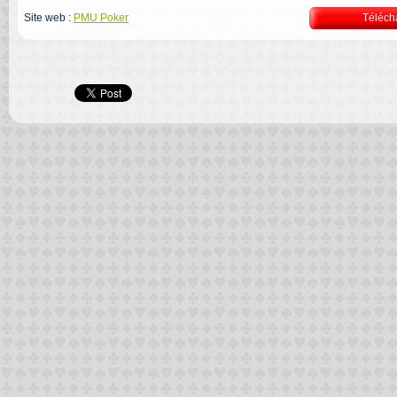
Site web :
PMU Poker
Téléch