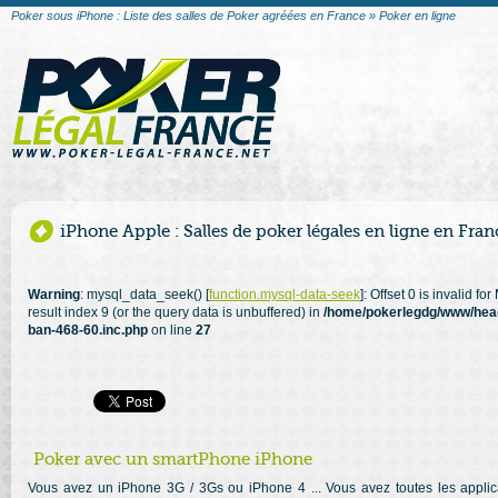
Poker sous iPhone : Liste des salles de Poker agréées en France » Poker en ligne
iPhone Apple : Salles de poker légales en ligne en Fran
Warning
: mysql_data_seek() [
function.mysql-data-seek
]: Offset 0 is invalid f
result index 9 (or the query data is unbuffered) in
/home/pokerlegdg/www/hea
ban-468-60.inc.php
on line
27
Poker avec un smartPhone iPhone
Vous avez un iPhone 3G / 3Gs ou iPhone 4 ... Vous avez toutes les applic