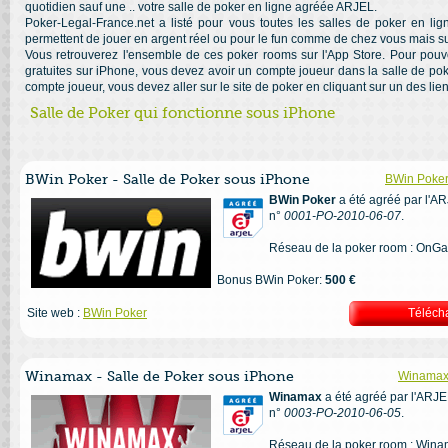
quotidien sauf une .. votre salle de poker en ligne agréée ARJEL.
Poker-Legal-France.net a listé pour vous toutes les salles de poker en li
permettent de jouer en argent réel ou pour le fun comme de chez vous mais su
Vous retrouverez l'ensemble de ces poker rooms sur l'App Store. Pour pouvoir
gratuites sur iPhone, vous devez avoir un compte joueur dans la salle de pok
compte joueur, vous devez aller sur le site de poker en cliquant sur un des lien
Salle de Poker qui fonctionne sous iPhone
BWin Poker - Salle de Poker sous iPhone
BWin Poker 
BWin Poker
a été agréé par l'A
n°
0001-PO-2010-06-07
.
Réseau de la poker room : OnG
Bonus BWin Poker:
500 €
Site web :
BWin Poker
Téléch
Winamax - Salle de Poker sous iPhone
Winamax :
Winamax
a été agréé par l'ARJE
n°
0003-PO-2010-06-05
.
Réseau de la poker room : Win