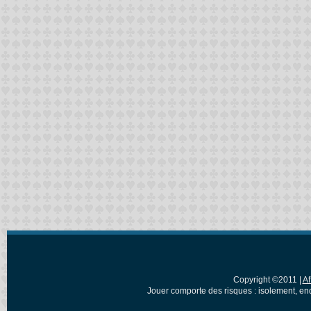
Copyright ©2011 |
Af
Jouer comporte des risques : isolement, en