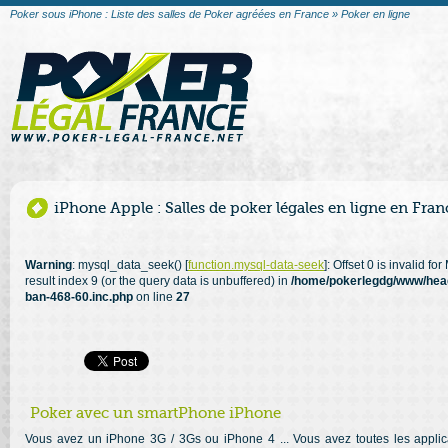
Poker sous iPhone : Liste des salles de Poker agréées en France » Poker en ligne
iPhone Apple : Salles de poker légales en ligne en Fran
Warning
: mysql_data_seek() [
function.mysql-data-seek
]: Offset 0 is invalid f
result index 9 (or the query data is unbuffered) in
/home/pokerlegdg/www/hea
ban-468-60.inc.php
on line
27
Poker avec un smartPhone iPhone
Vous avez un iPhone 3G / 3Gs ou iPhone 4 ... Vous avez toutes les applic