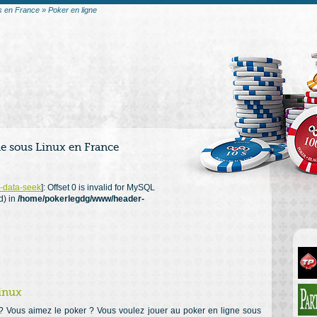
s en France » Poker en ligne
gne sous Linux en France
l-data-seek
]: Offset 0 is invalid for MySQL
d) in
/home/pokerlegdg/www/header-
Linux
x ? Vous aimez le poker ? Vous voulez jouer au poker en ligne sous