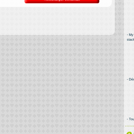
-
My 
stac
-
Déc
-
Tou