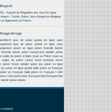
Blogroll
EL - Autorité de Régulation des Jeux En Ligne
 Argent - Casino, Poker, Jeux d'argent en Belgique
s et règlements en France
Nuage de tags
portBet.fr
jeux de poker gratuit en ligne sans
hargement
jeux de poker gratuit en ligne sans
hargement
ukash en ligne poker
freerolls betclic
freerolls betclic poker
mastercard neteller poker
ur salles de poker en ligne
Jouer au Poker
Jouer au
regles du poker
casino ticket premium
forum
ler poker
forum neteller poker
jeu poker en ligne
t
jeu poker en ligne gratuit
Salle poker en Français
 poker en Français
Salle poker en Français
t shirt
stars
t shirt pokerstars
Eurosport Bet
Eurosport Bet
 betclic
bonus betclic
 surtaxé).