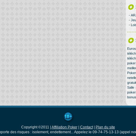
-
ARJ
-
Jeu
-
Loi
Euros
téléc
téléc
poker
meille
Poker
netel
gratui
Salle
poker
bonus
Copyright ©2011 |
Affiliation Poker
|
Contact
|
Plan du site
porte des risques : isolement, endettement... Appelez le 09-74-75-13-13 (appel non