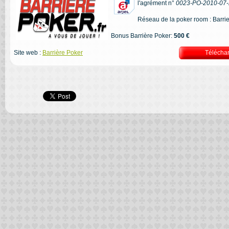
l'agrément n°
0023-PO-2010-07-
Réseau de la poker room : Barri
Bonus Barrière Poker:
500 €
Site web :
Barrière Poker
Téléchar