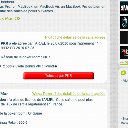
e bonheur.
Mac Pro, un MacBook, un MacBook Air, un MacBook Pro ou bien un
une des salles de poker suivantes.
ous Mac OS
PKR : fiche détaillée de la salle agréée
PKR
a été agréé par l'ARJEL le 26/07/2010 sous l'agrément n°
0032-PO-2010-07-26
.
Réseau de la poker room : PKR
>> P
KR:
500 €
Code Bonus PKR :
PKRFR
Télécharger PKR
-
Vid
s Mac
Winga Poker : fiche détaillée de la salle agréée
oker
n'a plus de licence de l'ARJEL. Cette salle ne peut plus
 de jeux de cercle légalement en France.
e la poker room : OnGame
-
Nou
inga Poker:
500 €
Win