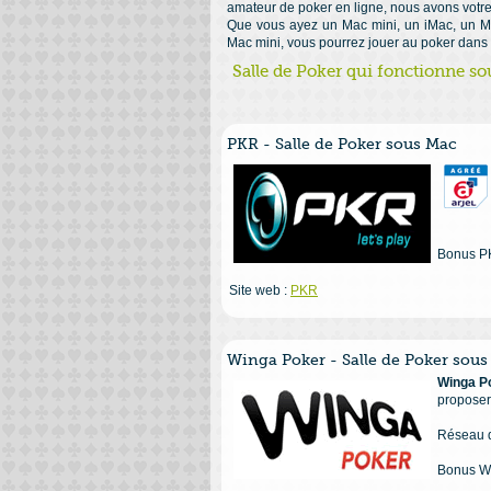
amateur de poker en ligne, nous avons votr
Que vous ayez un Mac mini, un iMac, un 
Mac mini, vous pourrez jouer au poker dans 
Salle de Poker qui fonctionne s
PKR - Salle de Poker sous Mac
Bonus P
Site web :
PKR
Winga Poker - Salle de Poker sou
Winga P
proposer
Réseau d
Bonus W