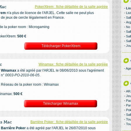
 Mac
PokerXtrem : fiche détaillée de la salle agréée
-
Lis
rem
n'a plus de licence de l'ARJEL. Cette salle ne peut plus
-
Lis
 de jeux de cercle légalement en France.
-
Sal
-
Arg
e la poker room : Microgaming
-
No 
-
Sal
okerXtrem:
500 €
-
Sal
-
Sal
-
Télécharger PokerXtrem
Jou
c
Winamax : fiche détaillée de la salle agréée
- Ag
Winamax
a été agréé par l'ARJEL le 08/06/2010 sous l'agrément
n°
0003-PO-2010-06-05
.
Réseau de la poker room : Winamax
-
ARJ
inamax:
500 €
-
Jeu
-
Pac
Télécharger Winamax
-
Par
-
Pok
-
Sal
-
Tou
us Mac
Barrière Poker : fiche détaillée de la salle agréée
-
Tou
Barrière Poker
a été agréé par l'ARJEL le 26/07/2010 sous