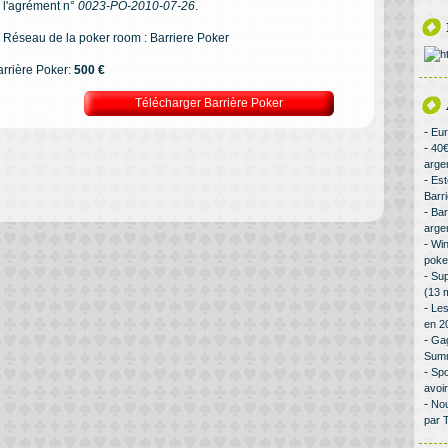
l'agrément n°
0023-PO-2010-07-26
.
Réseau de la poker room : Barriere Poker
rrière Poker:
500 €
Télécharger Barrière Poker
-
Eur
-
40€
arge
-
Est
Barr
-
Bar
arge
-
Win
poke
-
Sup
(13 m
-
Les
en 2
-
Gag
Summ
-
Spo
avoir
-
Nou
par 