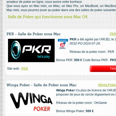
amateur de poker en ligne, nous avons votre bonheur.
Que vous ayez un Mac mini, un iMac, un Mac Pro, un MacBook, un MacBook
Mac mini, vous pourrez jouer au poker dans une des salles de poker suivante
Salle de Poker qui fonctionne sous Mac OS
PKR - Salle de Poker sous Mac
PKR 
PKR
a été agréé par l'ARJEL le 
0032-PO-2010-07-26
.
Réseau de la poker room : PKR
Bonus PKR:
500 €
Code Bonus PKR :
PK
Site web :
PKR
Tél
Winga Poker - Salle de Poker sous Mac
Winga Poker 
Winga Poker
n'a plus de licence de l'ARJE
proposer de jeux de cercle légalement en 
Réseau de la poker room : OnGame
Bonus Winga Poker:
500 €