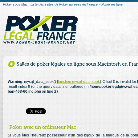
Poker sous Mac : Liste des salles de Poker agréées en France » Poker en ligne
Salles de poker légales en ligne sous Macintosh en Fra
Warning
: mysql_data_seek() [
function.mysql-data-seek
]: Offset 0 is invalid f
result index 9 (or the query data is unbuffered) in
/home/pokerlegdg/www/hea
ban-468-60.inc.php
on line
27
Poker avec un ordinateur Mac
Si vous êtes l'heureux possesseur d'un des bijoux de la marque de la p