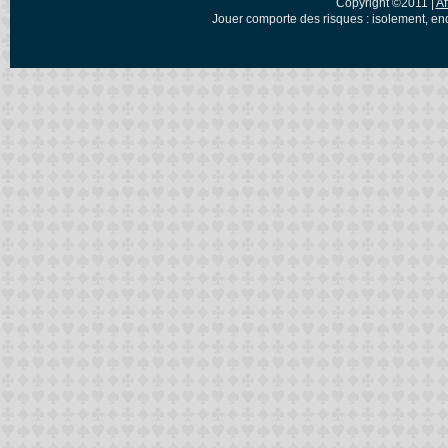
Copyright ©2011 |
Af
Jouer comporte des risques : isolement, en