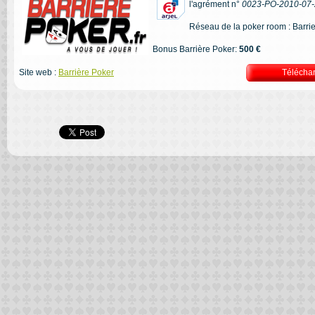
l'agrément n°
0023-PO-2010-07-
Réseau de la poker room : Barri
Bonus Barrière Poker:
500 €
Site web :
Barrière Poker
Téléchar