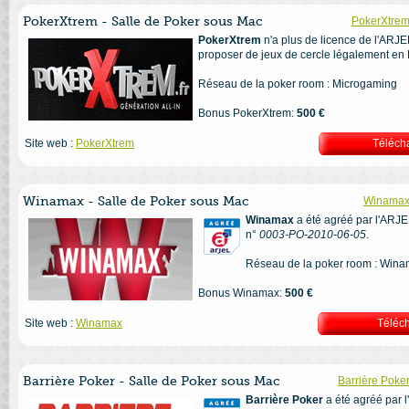
PokerXtrem - Salle de Poker sous Mac
PokerXtrem 
PokerXtrem
n'a plus de licence de l'ARJEL
proposer de jeux de cercle légalement en 
Réseau de la poker room : Microgaming
Bonus PokerXtrem:
500 €
Site web :
PokerXtrem
Téléch
Winamax - Salle de Poker sous Mac
Winamax :
Winamax
a été agréé par l'ARJE
n°
0003-PO-2010-06-05
.
Réseau de la poker room : Win
Bonus Winamax:
500 €
Site web :
Winamax
Téléc
Barrière Poker - Salle de Poker sous Mac
Barrière Poker 
Barrière Poker
a été agréé par 