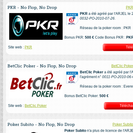
PKR - No Flop, No Drop
PKR 
PKR
a été agréé par l'ARJEL le 
0032-PO-2010-07-26
.
Réseau de la poker room : PKR
Bonus PKR:
500 €
Code Bonus PKR :
PK
Site web :
PKR
Tél
BetClic Poker - No Flop, No Drop
BetClic Poker 
BetClic Poker
a été agréé par l
l'agrément n°
0011-PO-2010-06-
Réseau de la poker room : Evere
Bonus BetClic Poker:
500 €
Site web :
BetClic Poker
Télécha
Poker Subito - No Flop, No Drop
Poker Subito 
Poker Subito
n'a plus de licence de l'ARJE