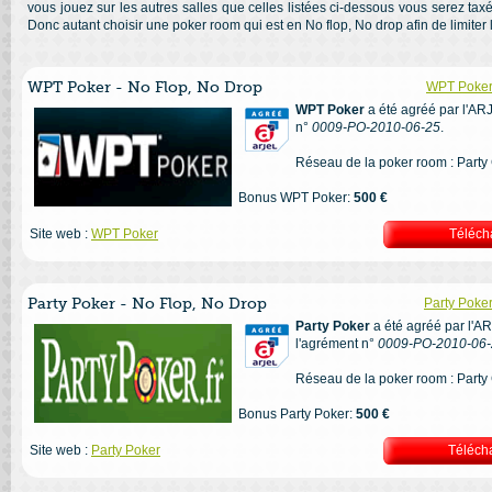
vous jouez sur les autres salles que celles listées ci-dessous vous serez taxé
Donc autant choisir une poker room qui est en No flop, No drop afin de limiter le
WPT Poker - No Flop, No Drop
WPT Poker :
WPT Poker
a été agréé par l'AR
n°
0009-PO-2010-06-25
.
Réseau de la poker room : Part
Bonus WPT Poker:
500 €
Site web :
WPT Poker
Téléch
Party Poker - No Flop, No Drop
Party Poker
Party Poker
a été agréé par l'A
l'agrément n°
0009-PO-2010-06-
Réseau de la poker room : Part
Bonus Party Poker:
500 €
Site web :
Party Poker
Téléch