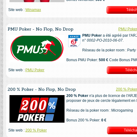
Site web :
Winamax
Téléc
PMU Poker - No Flop, No Drop
PMU Poker :
PMU Poker
a été agréé par l'AR
n°
0002-PO-2010-06-07
.
Réseau de la poker room : Part
Bonus PMU Poker:
500 €
Code Bonus PMU
Site web :
PMU Poker
Téléch
200 % Poker - No Flop, No Drop
200 % Poker 
200 % Poker
n'a plus de licence de l'ARJE
proposer de jeux de cercle légalement en 
Réseau de la poker room : Microgaming
Bonus 200 % Poker:
0 €
Site web :
200 % Poker
Télécha