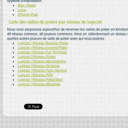
système d'exploitation.
Mac / Apple
Linux
iPhone/ iPad
Liste des salles de poker par réseau de logiciel
Nous vous proposons aujourd'hui de recenser les salles de poker en fonction 
dit réseau commun, dit joueurs communs. Ainsi en sélectionnant un réseau 
quelles autres joueurs de salle de poker avec qui vous jouerez.
Logiciel / Réseau Barriere Poker
Logiciel / Réseau Everest Poker
Logiciel / Réseau Full Tilt Poker
Logiciel / Réseau iPoker
Logiciel / Réseau Microgaming
Logiciel / Réseau OnGame
Logiciel / Réseau Party Gaming
Logiciel / Réseau PKR
Logiciel / Réseau PokerStars
Logiciel / Réseau Winamax