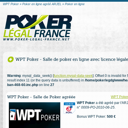
WPT Poker » Poker en ligne agréé ARJEL » Poker en ligne
WPT Poker - Salle de poker en ligne avec licence légal
Warning
: mysql_data_seek() [
function.mysql-data-seek
]: Offset 0 is invalid f
result index 11 (or the query data is unbuffered) in
/home/pokerlegdg/www/he
ban-468-60.inc.php
on line
27
WPT Poker - Salle de Poker agréée
WPT Poker :
WPT Poker
a été agréé par l'AR
n°
0009-PO-2010-06-25
.
Bonus WPT Poker:
500 €