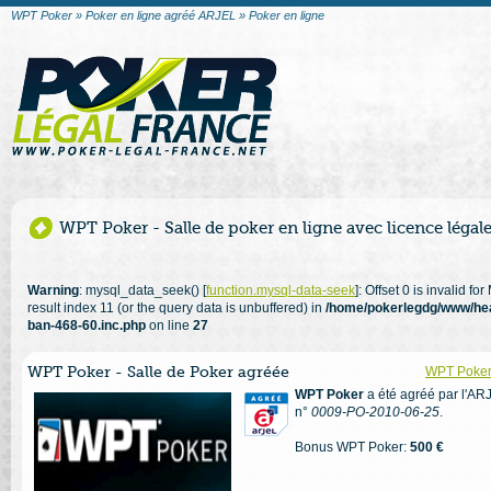
WPT Poker » Poker en ligne agréé ARJEL » Poker en ligne
WPT Poker - Salle de poker en ligne avec licence légal
Warning
: mysql_data_seek() [
function.mysql-data-seek
]: Offset 0 is invalid f
result index 11 (or the query data is unbuffered) in
/home/pokerlegdg/www/he
ban-468-60.inc.php
on line
27
WPT Poker - Salle de Poker agréée
WPT Poker :
WPT Poker
a été agréé par l'AR
n°
0009-PO-2010-06-25
.
Bonus WPT Poker:
500 €