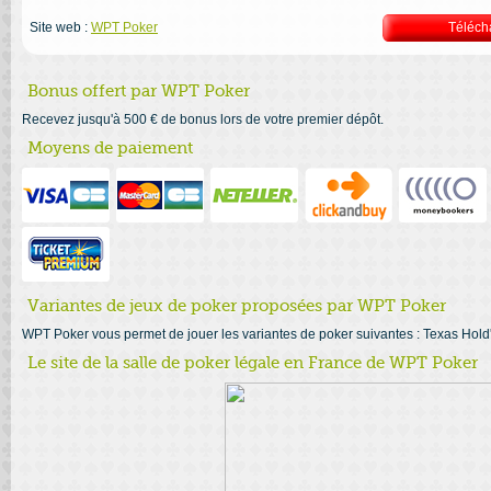
Site web :
WPT Poker
Téléch
Bonus offert par WPT Poker
Recevez jusqu'à 500 € de bonus lors de votre premier dépôt.
Moyens de paiement
Variantes de jeux de poker proposées par WPT Poker
WPT Poker vous permet de jouer les variantes de poker suivantes : Texas Hol
Le site de la salle de poker légale en France de WPT Poker