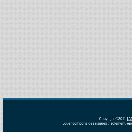
Copyright ©2011 |
Af
Jouer comporte des risques : isolement, en