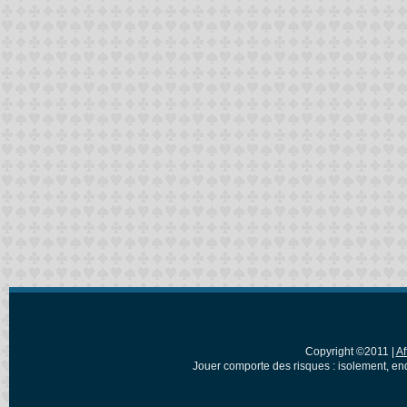
Copyright ©2011 |
Af
Jouer comporte des risques : isolement, en