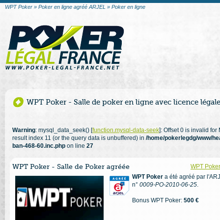
WPT Poker » Poker en ligne agréé ARJEL » Poker en ligne
WPT Poker - Salle de poker en ligne avec licence légal
Warning
: mysql_data_seek() [
function.mysql-data-seek
]: Offset 0 is invalid f
result index 11 (or the query data is unbuffered) in
/home/pokerlegdg/www/he
ban-468-60.inc.php
on line
27
WPT Poker - Salle de Poker agréée
WPT Poker :
WPT Poker
a été agréé par l'AR
n°
0009-PO-2010-06-25
.
Bonus WPT Poker:
500 €