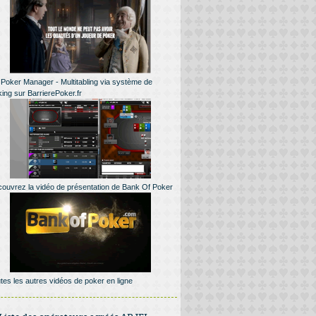
Poker Manager - Multitabling via système de
king sur BarrierePoker.fr
ouvrez la vidéo de présentation de Bank Of Poker
tes les autres vidéos de poker en ligne