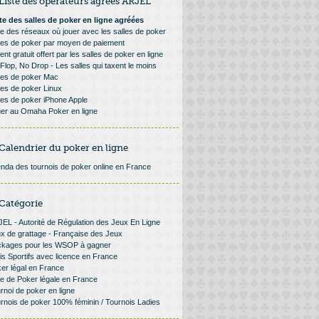
Liste des opérateurs agréés ARJEL
te des salles de poker en ligne agréées
te des réseaux où jouer avec les salles de poker
les de poker par moyen de paiement
ent gratuit offert par les salles de poker en ligne
Flop, No Drop - Les salles qui taxent le moins
les de poker Mac
les de poker Linux
les de poker iPhone Apple
er au Omaha Poker en ligne
Calendrier du poker en ligne
enda des tournois de poker online en France
Catégorie
EL - Autorité de Régulation des Jeux En Ligne
x de grattage - Française des Jeux
kages pour les WSOP à gagner
is Sportifs avec licence en France
er légal en France
le de Poker légale en France
rnoi de poker en ligne
rnois de poker 100% féminin / Tournois Ladies