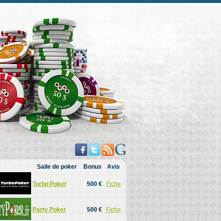
Salle de poker
Bonus
Avis
Turbo Poker
500 €
Fiche
Party Poker
500 €
Fiche