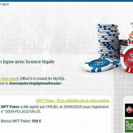
 ligne
 ligne avec licence légale
l-data-seek
]: Offset 0 is invalid for MySQL
ed) in
/home/pokerlegdg/www/header-
WPT Poker : fiche détaillée de la salle agréée
WPT Poker
a été agréé par l'ARJEL le 25/06/2010 sous l'agrément
n°
0009-PO-2010-06-25
.
Bonus WPT Poker:
500 €