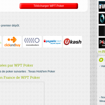
Télécharger WPT Poker
e premier dépôt.
>> P
osées par WPT Poker
-
Vid
s de poker suivantes : Texas Hold'em Poker
e en France de WPT Poker
-
Nou
Win