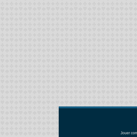
Jouer com