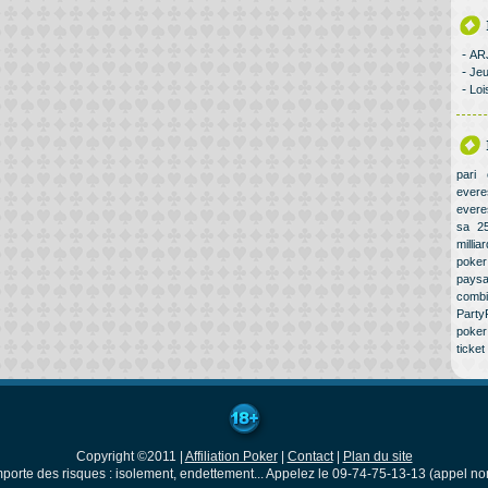
-
ARJ
-
Jeu
-
Loi
pari 
evere
evere
sa 25
milli
poker
paysa
combi
Party
poker
ticket
Copyright ©2011 |
Affiliation Poker
|
Contact
|
Plan du site
porte des risques : isolement, endettement... Appelez le 09-74-75-13-13 (appel non