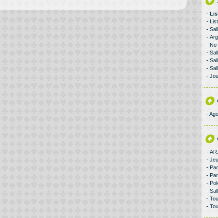
-
Lis
-
Lis
-
Sal
-
Arg
-
No 
-
Sal
-
Sal
-
Sal
-
Jou
- Ag
-
ARJ
-
Jeu
-
Pac
-
Par
-
Pok
-
Sal
-
Tou
-
Tou