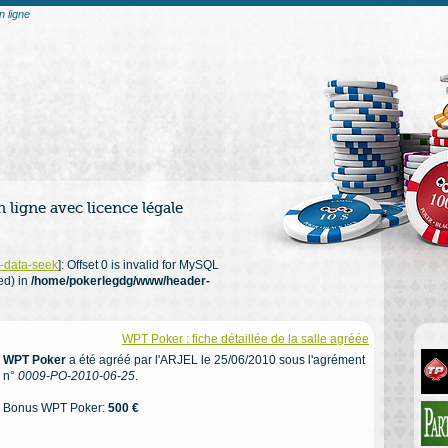
 ligne
 ligne avec licence légale
l-data-seek
]: Offset 0 is invalid for MySQL
ed) in
/home/pokerlegdg/www/header-
WPT Poker : fiche détaillée de la salle agréée
WPT Poker
a été agréé par l'ARJEL le 25/06/2010 sous l'agrément
n°
0009-PO-2010-06-25
.
Bonus WPT Poker:
500 €