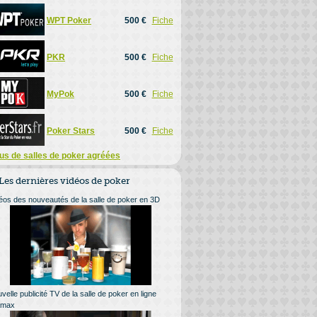
WPT Poker
500 €
Fiche
PKR
500 €
Fiche
MyPok
500 €
Fiche
Poker Stars
500 €
Fiche
lus de salles de poker agréées
Les dernières vidéos de poker
éos des nouveautés de la salle de poker en 3D
velle publicité TV de la salle de poker en ligne
amax