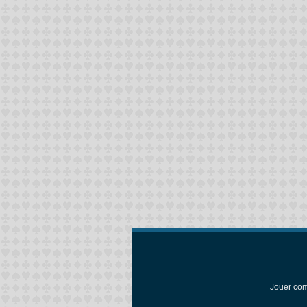
Jouer com