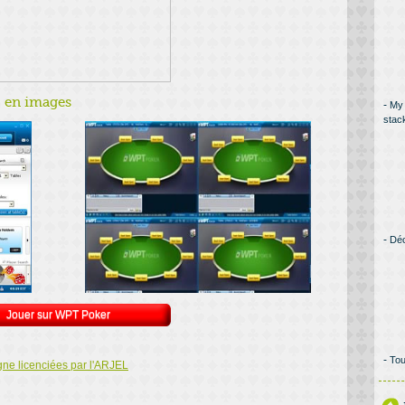
.. en images
-
My 
stac
-
Déc
Jouer sur WPT Poker
-
Tou
igne licenciées par l'ARJEL