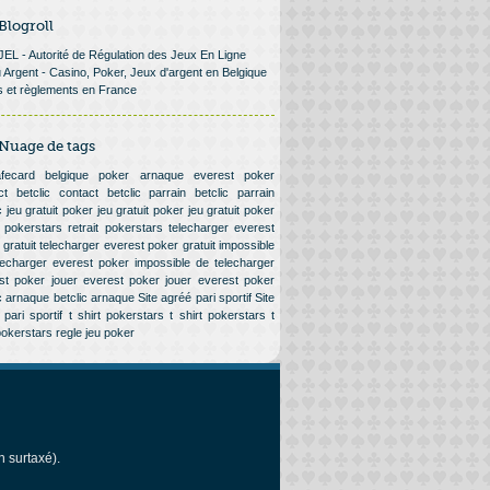
Blogroll
EL - Autorité de Régulation des Jeux En Ligne
 Argent - Casino, Poker, Jeux d'argent en Belgique
s et règlements en France
Nuage de tags
fecard belgique poker
arnaque everest poker
ct betclic
contact betclic
parrain betclic
parrain
c
jeu gratuit poker
jeu gratuit poker
jeu gratuit poker
t pokerstars
retrait pokerstars
telecharger everest
gratuit
telecharger everest poker gratuit
impossible
lecharger everest poker
impossible de telecharger
st poker
jouer everest poker
jouer everest poker
ic arnaque
betclic arnaque
Site agréé pari sportif
Site
pari sportif
t shirt pokerstars
t shirt pokerstars
t
pokerstars
regle jeu poker
 surtaxé).