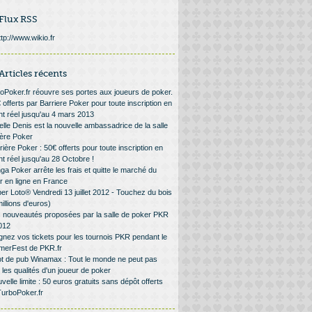
Flux RSS
Articles récents
oPoker.fr réouvre ses portes aux joueurs de poker.
 offerts par Barriere Poker pour toute inscription en
nt réel jusqu'au 4 mars 2013
elle Denis est la nouvelle ambassadrice de la salle
ière Poker
rière Poker : 50€ offerts pour toute inscription en
nt réel jusqu'au 28 Octobre !
ga Poker arrête les frais et quitte le marché du
r en ligne en France
er Loto® Vendredi 13 juillet 2012 - Touchez du bois
illions d'euros)
 nouveautés proposées par la salle de poker PKR
012
nez vos tickets pour les tournois PKR pendant le
erFest de PKR.fr
t de pub Winamax : Tout le monde ne peut pas
 les qualités d'un joueur de poker
velle limite : 50 euros gratuits sans dépôt offerts
TurboPoker.fr