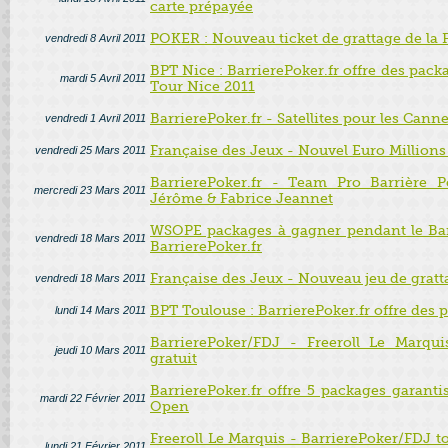
carte prépayée
POKER : Nouveau ticket de grattage de la 
vendredi 8 Avril 2011
BPT Nice : BarrierePoker.fr offre des pack
mardi 5 Avril 2011
Tour Nice 2011
BarrierePoker.fr - Satellites pour les Cann
vendredi 1 Avril 2011
Française des Jeux - Nouvel Euro Millions
vendredi 25 Mars 2011
BarrierePoker.fr - Team Pro Barrière 
mercredi 23 Mars 2011
Jérôme & Fabrice Jeannet
WSOPE packages à gagner pendant le Bar
vendredi 18 Mars 2011
BarrierePoker.fr
Française des Jeux - Nouveau jeu de gratt
vendredi 18 Mars 2011
BPT Toulouse : BarrierePoker.fr offre des 
lundi 14 Mars 2011
BarrierePoker/FDJ - Freeroll Le Marqui
jeudi 10 Mars 2011
gratuit
BarrierePoker.fr offre 5 packages garant
mardi 22 Février 2011
Open
Freeroll Le Marquis - BarrierePoker/FDJ to
lundi 21 Février 2011