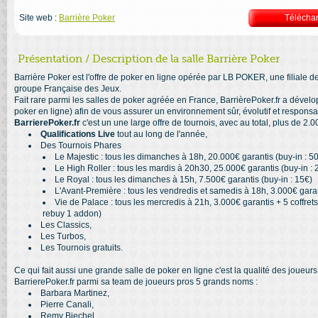
Site web :
Barrière Poker
Téléchar
Présentation / Description de la salle Barrière Poker
Barrière Poker est l'offre de poker en ligne opérée par LB POKER, une filiale 
groupe Française des Jeux.
Fait rare parmi les salles de poker agréée en France, BarrièrePoker.fr a dévelo
poker en ligne) afin de vous assurer un environnement sûr, évolutif et responsa
BarrierePoker.fr
c'est un une large offre de tournois, avec au total, plus de 2
Qualifications Live
tout au long de l'année,
Des Tournois Phares
Le Majestic : tous les dimanches à 18h, 20.000€ garantis (buy-in : 5
Le High Roller : tous les mardis à 20h30, 25.000€ garantis (buy-in :
Le Royal : tous les dimanches à 15h, 7.500€ garantis (buy-in : 15€)
L'Avant-Première : tous les vendredis et samedis à 18h, 3.000€ garan
Vie de Palace : tous les mercredis à 21h, 3.000€ garantis + 5 coffrets
rebuy 1 addon)
Les Classics,
Les Turbos,
Les Tournois gratuits.
Ce qui fait aussi une grande salle de poker en ligne c'est la qualité des joueur
BarrierePoker.fr parmi sa team de joueurs pros 5 grands noms :
Barbara Martinez,
Pierre Canali,
Remy Biechel,