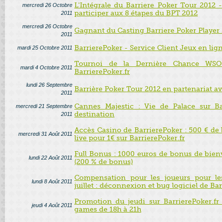
L'Intégrale du Barriere Poker Tour 2012
mercredi 26 Octobre
participer aux 8 étapes du BPT 2012
2011
mercredi 26 Octobre
Gagnant du Casting Barriere Poker Player
2011
BarrierePoker - Service Client Jeux en lig
mardi 25 Octobre 2011
Tournoi de la Dernière Chance WSO
mardi 4 Octobre 2011
BarrierePoker.fr
lundi 26 Septembre
Barrière Poker Tour 2012 en partenariat av
2011
Cannes Majestic : Vie de Palace sur Ba
mercredi 21 Septembre
destination
2011
Accès Casino de BarrierePoker : 500 € de
mercredi 31 Août 2011
live pour 1€ sur BarrierePoker.fr
Full Bonus : 1000 euros de bonus de bien
lundi 22 Août 2011
(200 % de bonus)
Compensation pour les joueurs pour l
lundi 8 Août 2011
juillet : déconnexion et bug logiciel de Bar
Promotion du jeudi sur BarrierePoker.fr
jeudi 4 Août 2011
games de 18h à 21h