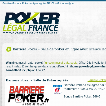
Barrière Poker » Poker en ligne agréé ARJEL » Poker en ligne
Barrière Poker - Salle de poker en ligne avec licence lé
Warning
: mysql_data_seek() [
function.mysql-data-seek
]: Offset 0 is invalid f
result index 11 (or the query data is unbuffered) in
/home/pokerlegdg/www/he
ban-468-60.inc.php
on line
27
Barrière Poker - Salle de Poker agréée
Barrière Poker 
Barrière Poker
a été agréé par 
l'agrément n°
0023-PO-2010-07-
Bonus Barrière Poker:
500 €