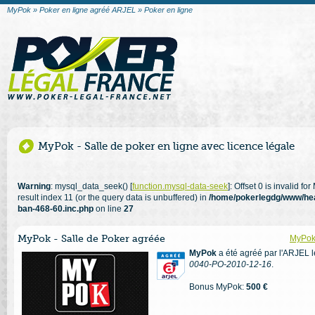
MyPok » Poker en ligne agréé ARJEL » Poker en ligne
MyPok - Salle de poker en ligne avec licence légale
Warning
: mysql_data_seek() [
function.mysql-data-seek
]: Offset 0 is invalid f
result index 11 (or the query data is unbuffered) in
/home/pokerlegdg/www/he
ban-468-60.inc.php
on line
27
MyPok - Salle de Poker agréée
MyPok 
MyPok
a été agréé par l'ARJEL 
0040-PO-2010-12-16
.
Bonus MyPok:
500 €