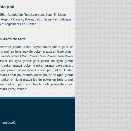
Blogroll
EL - Autorité de Régulation des Jeux En Ligne
 Argent - Casino, Poker, Jeux d'argent en Belgique
s et règlements en France
Nuage de tags
 everest poker
unibet paysafecard poker
jeux de
gratuit en ligne
jeux de poker gratuit en ligne
ukash
ukash poker
BWin Poker
BWin Poker
BWin Poker
poker en ligne gratuit
jeux poker en ligne gratuit
 tracker gratuit
poker tracker gratuit
paysafecard
 pin poker
paysafecard code pin poker
t shirt
stars
t shirt pokerstars
jeu de poker en ligne gratuit
 poker en ligne gratuit
jeu de poker en ligne gratuit
sur betclic
pari sur betclic
job pokerstars
job
stars
PartyPoker.fr
 surtaxé).