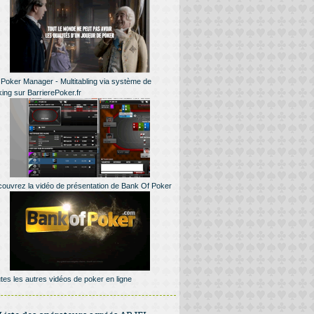
Poker Manager - Multitabling via système de
king sur BarrierePoker.fr
ouvrez la vidéo de présentation de Bank Of Poker
tes les autres vidéos de poker en ligne