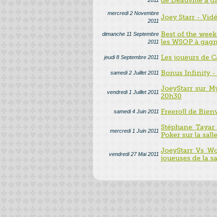
de Deauville à g
2011
mercredi 2 Novembre
Joey Starr - Vid
2011
Best of the wee
dimanche 11 Septembre
les WSOP à gag
2011
Les joueurs de 
jeudi 8 Septembre 2011
Bonus Infinity -
samedi 2 Juillet 2011
JoeyStarr sur M
vendredi 1 Juillet 2011
20h30
Freeroll de Bien
samedi 4 Juin 2011
Stéphane Tayar
mercredi 1 Juin 2011
Poker sur la sall
JoeyStarr Vs W
vendredi 27 Mai 2011
joueuses de la s