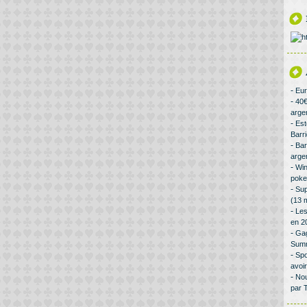
-
Eur
-
40€
arge
-
Est
Barr
-
Bar
arge
-
Win
poke
-
Sup
(13 m
-
Les
en 2
-
Gag
Summ
-
Spo
avoir
-
Nou
par 