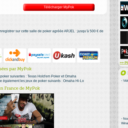
Télécharger MyPok
egistrer sur cette salle de poker agréée ARJEL : jusqu’à 500 € de
>> P
osées par MyPok
 poker suivantes : Texas Hold'em Poker et Omaha
-
e également les jeux de poker suivants : Omaha Hi-Lo
Vid
e en France de MyPok
-
Nou
Win