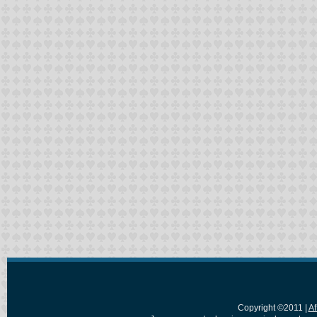
Copyright ©2011 |
Af