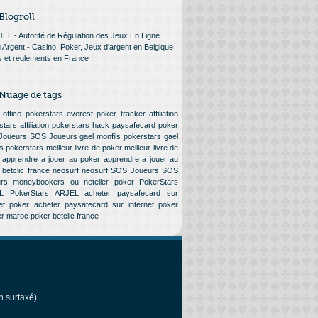
Blogroll
EL - Autorité de Régulation des Jeux En Ligne
 Argent - Casino, Poker, Jeux d'argent en Belgique
s et règlements en France
Nuage de tags
 office pokerstars
everest poker tracker
affiliation
stars
affiliation pokerstars
hack paysafecard poker
Joueurs
SOS Joueurs
gael monfils pokerstars
gael
ls pokerstars
meilleur livre de poker
meilleur livre de
apprendre a jouer au poker
apprendre a jouer au
betclic france
neosurf
neosurf
SOS Joueurs
SOS
rs
moneybookers ou neteller poker
PokerStars
L
PokerStars ARJEL
acheter paysafecard sur
net poker
acheter paysafecard sur internet poker
ler maroc poker
betclic france
 surtaxé).