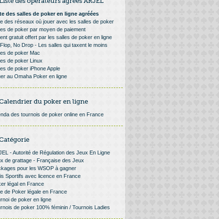
Liste des opérateurs agréés ARJEL
te des salles de poker en ligne agréées
te des réseaux où jouer avec les salles de poker
les de poker par moyen de paiement
ent gratuit offert par les salles de poker en ligne
Flop, No Drop - Les salles qui taxent le moins
les de poker Mac
les de poker Linux
les de poker iPhone Apple
er au Omaha Poker en ligne
Calendrier du poker en ligne
enda des tournois de poker online en France
Catégorie
EL - Autorité de Régulation des Jeux En Ligne
x de grattage - Française des Jeux
kages pour les WSOP à gagner
is Sportifs avec licence en France
er légal en France
le de Poker légale en France
rnoi de poker en ligne
rnois de poker 100% féminin / Tournois Ladies