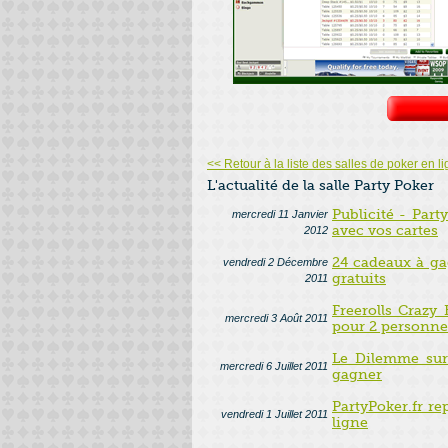
<< Retour à la liste des salles de poker en l
L'actualité de la salle Party Poker
Publicité - Part
mercredi 11 Janvier
avec vos cartes
2012
24 cadeaux à gag
vendredi 2 Décembre
gratuits
2011
Freerolls Crazy
mercredi 3 Août 2011
pour 2 personne
Le Dilemme sur
mercredi 6 Juillet 2011
gagner
PartyPoker.fr r
vendredi 1 Juillet 2011
ligne