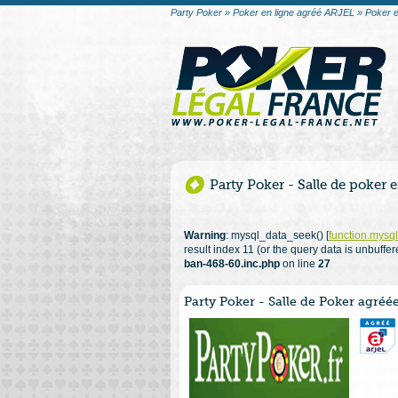
Party Poker » Poker en ligne agréé ARJEL » Poker e
Party Poker - Salle de poker e
Warning
: mysql_data_seek() [
function.mysq
result index 11 (or the query data is unbuffer
ban-468-60.inc.php
on line
27
Party Poker - Salle de Poker agréé