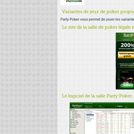
Variantes de jeux de poker propo
Party Poker vous permet de jouer les variant
Le site de la salle de poker légal
Le logiciel de la salle Party Poker