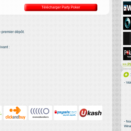
Télécharger Party Poker
e premier dépôt.
ivant :
>> P
-
Vid
-
Nou
Win