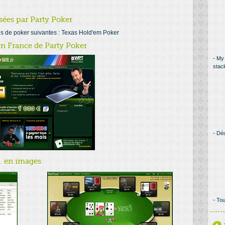
sées par Party Poker
es de poker suivantes : Texas Hold'em Poker
e en France de Party Poker
-
My 
stac
-
Déc
... en images
-
Tou