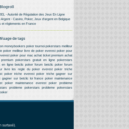
Blogroll
EL - Autorité de Régulation des Jeux En Ligne
 Argent - Casino, Poker, Jeux d'argent en Belgique
s et règlements en France
Nuage de tags
iation moneybookers poker
tournoi pokerstars
meilleur
 de poker
meilleur livre de poker
everest poker pour
everest poker pour mac
achat ticket premium
achat
t premium
pokerstars gratuit en ligne
pokerstars
t en ligne
betclic poker forum
betclic poker forum
eur livre les regle du poker
everest poker triche
st poker triche
everest poker triche
gagner sur
c
gagner sur betclic
loi france poker
maintenance
st poker
maintenance everest poker
probleme
stars
probleme pokerstars
probleme pokerstars
 poker
 surtaxé).