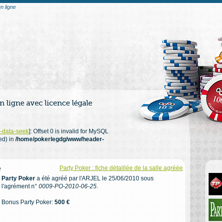
n ligne
n ligne avec licence légale
l-data-seek
]: Offset 0 is invalid for MySQL
ed) in
/home/pokerlegdg/www/header-
e
Party Poker : fiche détaillée de la salle agréée
Party Poker
a été agréé par l'ARJEL le 25/06/2010 sous
l'agrément n°
0009-PO-2010-06-25
.
Bonus Party Poker:
500 €