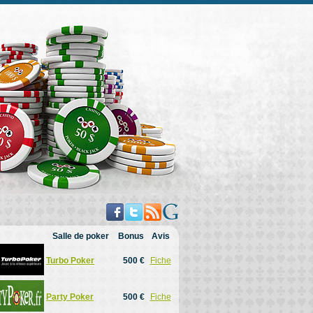
Salle de poker
Bonus
Avis
Turbo Poker
500 €
Fiche
Party Poker
500 €
Fiche