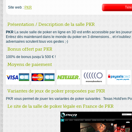
Site web :
PKR
Tél
Présentation / Description de la salle PKR
PKR
La seule salle de poker en ligne en 3D est enfin accessible par les joueur
Entrez dès maintenant dans le monde du poker en 3 dimensions... et n'oubliez p
adversaires scrutent tous vos gestes ;-)
Bonus offert par PKR
100% de bonus jusqu’à 500 € !
Moyens de paiement
Variantes de jeux de poker proposées par PKR
PKR vous permet de jouer les variantes de poker suivantes : Texas Hold'em P
Le site de la salle de poker légale en France de PKR