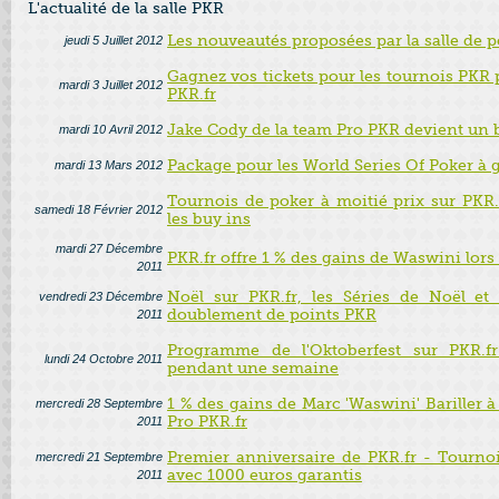
L'actualité de la salle PKR
Les nouveautés proposées par la salle de 
jeudi 5 Juillet 2012
Gagnez vos tickets pour les tournois PKR
mardi 3 Juillet 2012
PKR.fr
Jake Cody de la team Pro PKR devient un 
mardi 10 Avril 2012
Package pour les World Series Of Poker à
mardi 13 Mars 2012
Tournois de poker à moitié prix sur PKR.
samedi 18 Février 2012
les buy ins
mardi 27 Décembre
PKR.fr offre 1 % des gains de Waswini lor
2011
Noël sur PKR.fr, les Séries de Noël et 
vendredi 23 Décembre
doublement de points PKR
2011
Programme de l'Oktoberfest sur PKR.f
lundi 24 Octobre 2011
pendant une semaine
1 % des gains de Marc 'Waswini' Bariller à
mercredi 28 Septembre
Pro PKR.fr
2011
Premier anniversaire de PKR.fr - Tournois
mercredi 21 Septembre
avec 1000 euros garantis
2011