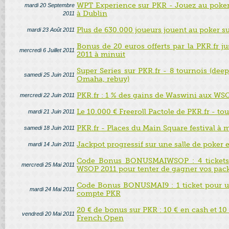
WPT Experience sur PKR - Jouez au poker
mardi 20 Septembre
à Dublin
2011
Plus de 630.000 joueurs jouent au poker s
mardi 23 Août 2011
Bonus de 20 euros offerts par la PKR.fr ju
mercredi 6 Juillet 2011
2011 à minuit
Super Series sur PKR.fr - 8 tournois (deep
samedi 25 Juin 2011
Omaha, rebuy)
PKR.fr : 1 % des gains de Waswini aux WSOP
mercredi 22 Juin 2011
Le 10.000 € Freeroll Pactole de PKR.fr - tou
mardi 21 Juin 2011
PKR.fr - Places du Main Square festival à mo
samedi 18 Juin 2011
Jackpot progressif sur une salle de poker
mardi 14 Juin 2011
Code Bonus BONUSMAIWSOP : 4 tickets p
mercredi 25 Mai 2011
WSOP 2011 pour tenter de gagner vos pac
Code Bonus BONUSMAI9 : 1 ticket pour un
mardi 24 Mai 2011
compte PKR
20 € de bonus sur PKR : 10 € en cash et 10 
vendredi 20 Mai 2011
French Open