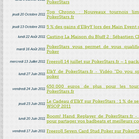
PokerStars
Top Chrono : Nouveaux tournois lim
jeudi 20 Octobre 2011
PokerStars.fr
5 % des gains d'ElkyY lors des Main Event 
jeudi 13 Octobre 2011
Casting La Maison du Bluff 2 : Sébastien C
lundi 22 Août 2011
PokerStars vous permet de vous qualifi
mardi 16 Août 2011
Poker
Freeroll 14 juillet sur PokerStars.fr – 1 pa
mercredi 13 Juillet 2011
ElkY de PokerStars.fr - Vidéo "Do you s
lundi 27 Juin 2011
poker
650.000 euros de plus pour les tou
vendredi 24 Juin 2011
PokerStars.fr
Le Cadeau d'ElkY sur PokerStars : 1 % de s
jeudi 23 Juin 2011
WSOP 2011
Boom! Hand Replayer de PokerStars.fr 
lundi 20 Juin 2011
pour partager vos badbeats et meilleurs c
Freeroll Seven Card Stud Poker sur PokerSt
vendredi 17 Juin 2011