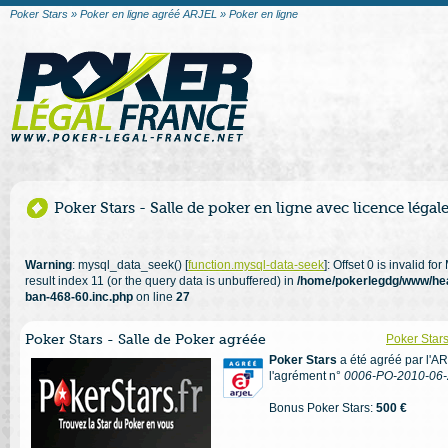
Poker Stars » Poker en ligne agréé ARJEL » Poker en ligne
Poker Stars - Salle de poker en ligne avec licence légal
Warning
: mysql_data_seek() [
function.mysql-data-seek
]: Offset 0 is invalid f
result index 11 (or the query data is unbuffered) in
/home/pokerlegdg/www/he
ban-468-60.inc.php
on line
27
Poker Stars - Salle de Poker agréée
Poker Stars
Poker Stars
a été agréé par l'A
l'agrément n°
0006-PO-2010-06-
Bonus Poker Stars:
500 €