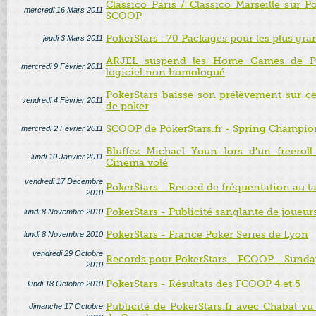
Classico Paris / Classico Marseille sur Po
mercredi 16 Mars 2011
SCOOP
PokerStars : 70 Packages pour les plus gra
jeudi 3 Mars 2011
ARJEL suspend les Home Games de Po
mercredi 9 Février 2011
logiciel non homologué
PokerStars baisse son prélèvement sur cer
vendredi 4 Février 2011
de poker
SCOOP de PokerStars.fr - Spring Champio
mercredi 2 Février 2011
Bluffez Michael Youn lors d'un freero
lundi 10 Janvier 2011
Cinema volé
vendredi 17 Décembre
PokerStars - Record de fréquentation au t
2010
PokerStars - Publicité sanglante de joueur
lundi 8 Novembre 2010
PokerStars - France Poker Series de Lyon
lundi 8 Novembre 2010
vendredi 29 Octobre
Records pour PokerStars - FCOOP - Sunda
2010
PokerStars - Résultats des FCOOP 4 et 5
lundi 18 Octobre 2010
Publicité de PokerStars.fr avec Chabal vu 
dimanche 17 Octobre