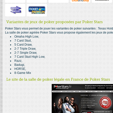
Variantes de jeux de poker proposées par Poker Stars
Poker Stars vous permet de jouer les variantes de poker suivantes : Texas Ho
La salle de poker agréée Poker Stars vous propose également les jeux de poke
Omaha High Low,
7 Card Stud,
5 Card Draw,
2-7 Triple Draw,
2-7 Single Draw,
7 Card Stud High Low,
Razz,
Badugi,
HORSE,
8-Game Mix
Le site de la salle de poker légale en France de Poker Stars