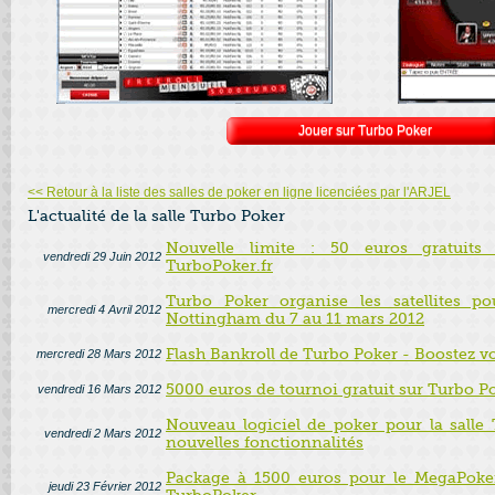
Jouer sur Turbo Poker
<< Retour à la liste des salles de poker en ligne licenciées par l'ARJEL
L'actualité de la salle Turbo Poker
Nouvelle limite : 50 euros gratuits
vendredi 29 Juin 2012
TurboPoker.fr
Turbo Poker organise les satellites p
mercredi 4 Avril 2012
Nottingham du 7 au 11 mars 2012
Flash Bankroll de Turbo Poker - Boostez vo
mercredi 28 Mars 2012
5000 euros de tournoi gratuit sur Turbo P
vendredi 16 Mars 2012
Nouveau logiciel de poker pour la salle 
vendredi 2 Mars 2012
nouvelles fonctionnalités
Package à 1500 euros pour le MegaPoke
jeudi 23 Février 2012