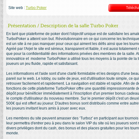
Site web :
Turbo Poker
Télécha
Présentation / Description de la salle Turbo Poker
En tant que plateforme de poker dont l'objectif unique est de satisfaire les ama
TurboPoker a atteint son but. Révolutionnaire en ce qui concerne les techniques,
est un site à ne pas manquer pour ceux qui aiment les défis ainsi que les tourn
Agréé par l'Arjel le site est sérieux, transparent et fiable, il est aussi totaleme
que pour la confidentialité des informations privées des membres de la salle. A
innovatrice et moderne TurboPoker a utilisé tous les moyens à la pointe de la 
joueurs un jeu fluide, rapide et satisfaisant.
Les informations et l'aide sont d'une clarté formidable et les designs d'une be
pareil sur le web. Le lobby, ou salle de jeux, est d'utilisation toute simple, ce 
retrouver facilement et rapidement. La navigation est stable et rapide. Afin de d
fonctions de cette plateforme TurboPoker offre une quantité impressionnante d
dépôt pour bénéficier immédiatement à l'inscription d'un premier bonus cade
le compte d'utilisateur du nouveau membre. Sur le premier dépôt c'est un deu
500€ qui est offert au joueur. D'autres bonus sont distribués comme entre autre
les joueurs invitant leurs amis à jouer avec eux.
Les membres du site peuvent amasser des ‘Turboz' en participant aux tournoi
leur permettra d'entrer peu à peu dans le salon VIP du site où les joueurs sont 
divers privilèges dont du cash, des bonus et des places gratuites pour les tour
monde.