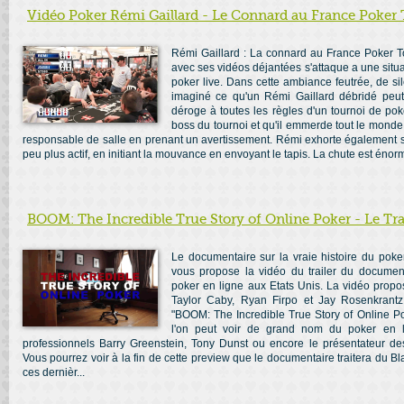
Vidéo Poker Rémi Gaillard - Le Connard au France Poke
Rémi Gaillard : La connard au France Poker T
avec ses vidéos déjantées s'attaque a une situa
poker live. Dans cette ambiance feutrée, de si
imaginé ce qu'un Rémi Gaillard débridé peut f
déroge à toutes les règles d'un tournoi de poker 
boss du tournoi et qu'il emmerde tout le monde. 
responsable de salle en prenant un avertissement. Rémi exhorte également se
peu plus actif, en initiant la mouvance en envoyant le tapis. La chute est énorme
BOOM: The Incredible True Story of Online Poker - Le Tra
Le documentaire sur la vraie histoire du poke
vous propose la vidéo du trailer du document
poker en ligne aux Etats Unis. La vidéo propos
Taylor Caby, Ryan Firpo et Jay Rosenkrantz
"BOOM: The Incredible True Story of Online Po
l'on peut voir de grand nom du poker en li
professionnels Barry Greenstein, Tony Dunst ou encore le présentateur de
Vous pourrez voir à la fin de cette preview que le documentaire traitera du Bl
ces dernièr...