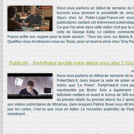
Nous vous parlions en début de semaine du to
tournois vous donnent la possibilité de renc
Spurs chez lui. Poker-Legal-France.net vou
publicitaires vantant cet évènement pokeristiq
Ce que l'on aime dans cette vidéo c'est que la vo
celle de George Eddy. Le célèbre commenta
France prête son organe pour le texte suivant : "Tous les soirs sur Betclic.
Qualifiez-vous et retrouvez-vous au Texas, pour un tournoi privé chez Tony Park
Publicité - PartyPoker double votre dépôt pour aller 2 fois
m
Nous vous parlions en début de semaine de la 
PokerStars.fr, dans lequel la salle de poker a
moins que "Le Poker". PartyPoker.fr n'est p
représentée par Bruno Solo a également
télévisée mettant en avant le bonus de 500 eu
du premier dépôt. Au premier abord, les 2 spot
aux vidéos publicitaires de Winamax, dans lesquels Patrick Bruel nous dit très
pas les cartes, c'est ce que vous en faites. Le nouvelles publicités de Par
emmènent ...