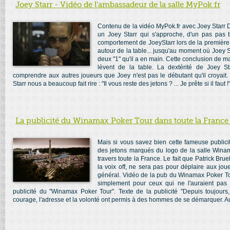
Joey Starr - Vidéo de l'ambassadeur de la salle MyPok.fr
Contenu de la vidéo MyPok.fr avec Joey Starr D
un Joey Starr qui s'approche, d'un pas pas t
comportement de JoeyStarr lors de la première 
autour de la table... jusqu'au moment où Joey S
deux "1" qu'il a en main. Cette conclusion de m
lèvent de la table. La dextérité de Joey Sta
comprendre aux autres joueurs que Joey n'est pas le débutant qu'il croyait
Starr nous a beaucoup fait rire : "Il vous reste des jetons ? ... Je prête si il faut 
La publicité du Winamax Poker Tour dans toute la France 
Mais si vous savez bien cette fameuse publici
des jetons marqués du logo de la salle Winam
travers toute la France. Le fait que Patrick Bru
la voix off, ne sera pas pour déplaire aux j
général. Vidéo de la pub du Winamax Poker Tou
simplement pour ceux qui ne l'auraient pas 
publicité du "Winamax Poker Tour". Texte de la publicité "Depuis toujours
courage, l'adresse et la volonté ont permis à des hommes de se démarquer. Aujou