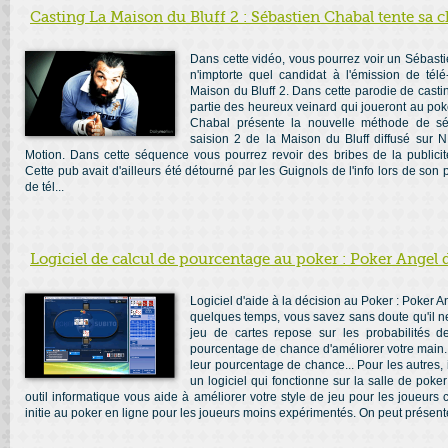
Casting La Maison du Bluff 2 : Sébastien Chabal tente sa c
Dans cette vidéo, vous pourrez voir un Sébas
n'imptorte quel candidat à l'émission de tél
Maison du Bluff 2. Dans cette parodie de castin
partie des heureux veinard qui joueront au pok
Chabal présente la nouvelle méthode de sél
saision 2 de la Maison du Bluff diffusé sur 
Motion. Dans cette séquence vous pourrez revoir des bribes de la publici
Cette pub avait d'ailleurs été détourné par les Guignols de l'info lors de so
de tél...
Logiciel de calcul de pourcentage au poker : Poker Angel 
Logiciel d'aide à la décision au Poker : Poker 
quelques temps, vous savez sans doute qu'il ne
jeu de cartes repose sur les probabilités d
pourcentage de chance d'améliorer votre main.
leur pourcentage de chance... Pour les autres, 
un logiciel qui fonctionne sur la salle de pok
outil informatique vous aide à améliorer votre style de jeu pour les joueurs
initie au poker en ligne pour les joueurs moins expérimentés. On peut présent