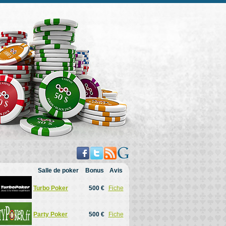
Salle de poker
Bonus
Avis
Turbo Poker
500 €
Fiche
Party Poker
500 €
Fiche