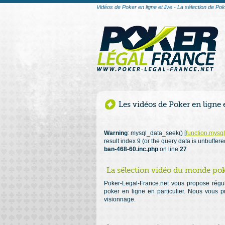
Vidéos de Poker en ligne et live - La sélection de Po
Les vidéos de Poker en ligne 
Warning
: mysql_data_seek() [
function.mysq
result index 9 (or the query data is unbuffere
ban-468-60.inc.php
on line
27
La sélection vidéo du monde pok
Poker-Legal-France.net vous propose régu
poker en ligne en particulier. Nous vous 
visionnage.