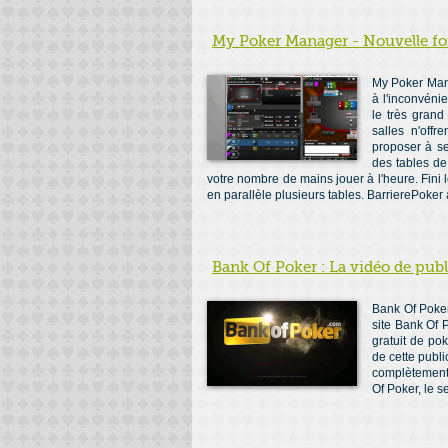
My Poker Manager - Nouvelle fonc
My Poker Mana
à l'inconvénie
le très grand
salles n'offr
proposer à se
des tables d
votre nombre de mains jouer à l'heure. Fini
en parallèle plusieurs tables. BarrierePoker
Bank Of Poker : La vidéo de publi
Bank Of Poker
site Bank Of 
gratuit de po
de cette publi
complètement 
Of Poker, le se