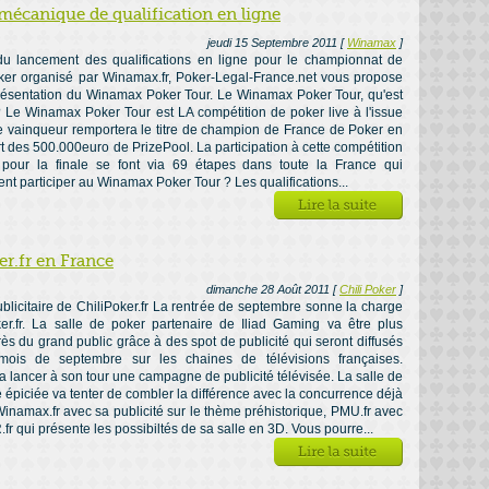
écanique de qualification en ligne
jeudi 15 Septembre 2011 [
Winamax
]
 du lancement des qualifications en ligne pour le championnat de
ker organisé par Winamax.fr, Poker-Legal-France.net vous propose
résentation du Winamax Poker Tour. Le Winamax Poker Tour, qu'est
? Le Winamax Poker Tour est LA compétition de poker live à l'issue
le vainqueur remportera le titre de champion de France de Poker en
t des 500.000euro de PrizePool. La participation à cette compétition
ns pour la finale se font via 69 étapes dans toute la France qui
nt participer au Winamax Poker Tour ? Les qualifications...
er.fr en France
dimanche 28 Août 2011 [
Chili Poker
]
icitaire de ChiliPoker.fr La rentrée de septembre sonne la charge
er.fr. La salle de poker partenaire de Iliad Gaming va être plus
ès du grand public grâce à des spot de publicité qui seront diffusés
mois de septembre sur les chaines de télévisions françaises.
va lancer à son tour une campagne de publicité télévisée. La salle de
 épiciée va tenter de combler la différence avec la concurrence déjà
inamax.fr avec sa publicité sur le thème préhistorique, PMU.fr avec
r qui présente les possibiltés de sa salle en 3D. Vous pourre...