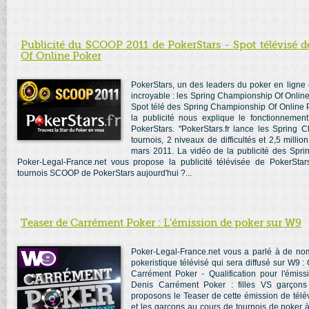
Publicité du SCOOP 2011 de PokerStars - Spot télévisé
Of Online Poker
PokerStars, un des leaders du poker en ligne
incroyable : les Spring Championship Of Onlin
Spot télé des Spring Championship Of Online P
la publicité nous explique le fonctionnem
PokerStars. "PokerStars.fr lance les Spring 
tournois, 2 niveaux de difficultés et 2,5 milli
mars 2011. La vidéo de la publicité des Spr
Poker-Legal-France.net vous propose la publicité télévisée de PokerSta
tournois SCOOP de PokerStars aujourd'hui ?...
Teaser de Carrément Poker : L'émission de poker sur W9
Poker-Legal-France.net vous a parlé à de no
pokeristique télévisé qui sera diffusé sur W9 
Carrément Poker - Qualification pour l'émis
Denis Carrément Poker : filles VS garçons
proposons le Teaser de cette émission de télévis
et les garçons au cours de tournois de poker à