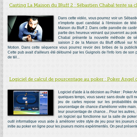
Casting La Maison du Bluff 2 : Sébastien Chabal tente sa c
Dans cette vidéo, vous pourrez voir un Sébas
n'imptorte quel candidat à l'émission de tél
Maison du Bluff 2. Dans cette parodie de castin
partie des heureux veinard qui joueront au pok
Chabal présente la nouvelle méthode de sél
saision 2 de la Maison du Bluff diffusé sur 
Motion. Dans cette séquence vous pourrez revoir des bribes de la publici
Cette pub avait d'ailleurs été détourné par les Guignols de l'info lors de so
de tél...
Logiciel de calcul de pourcentage au poker : Poker Angel 
Logiciel d'aide à la décision au Poker : Poker 
quelques temps, vous savez sans doute qu'il ne
jeu de cartes repose sur les probabilités d
pourcentage de chance d'améliorer votre main.
leur pourcentage de chance... Pour les autres, 
un logiciel qui fonctionne sur la salle de pok
outil informatique vous aide à améliorer votre style de jeu pour les joueurs
initie au poker en ligne pour les joueurs moins expérimentés. On peut présent