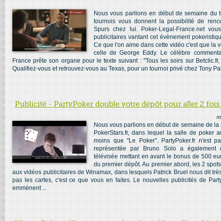
Nous vous parlions en début de semaine du to
tournois vous donnent la possibilité de renc
Spurs chez lui. Poker-Legal-France.net vou
publicitaires vantant cet évènement pokeristiq
Ce que l'on aime dans cette vidéo c'est que la vo
celle de George Eddy. Le célèbre commenta
France prête son organe pour le texte suivant : "Tous les soirs sur Betclic.
Qualifiez-vous et retrouvez-vous au Texas, pour un tournoi privé chez Tony Park
Publicité - PartyPoker double votre dépôt pour aller 2 fois
m
Nous vous parlions en début de semaine de la 
PokerStars.fr, dans lequel la salle de poker a
moins que "Le Poker". PartyPoker.fr n'est p
représentée par Bruno Solo a également
télévisée mettant en avant le bonus de 500 eu
du premier dépôt. Au premier abord, les 2 spot
aux vidéos publicitaires de Winamax, dans lesquels Patrick Bruel nous dit très
pas les cartes, c'est ce que vous en faites. Le nouvelles publicités de Par
emmènent ...