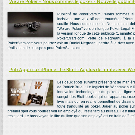
We are Poker - Nous sommes le poker - Nouvelle publicit
Publicité de PokerStars.fr : "Nous sommes l
incisives, une voix off nous énumère : "Nous 
souffle. Nous sommes seuls. Nous somme dét
"We are Poker" version longue Poker-Legal-F
la version longue de cette publicité (1 minute) p
PokerStrars.com. Perte de Negreanu à la R
PokerStars.com vous pourrez voir un Daniel Negreanu perdre à la river avec 
réalisation de ces spots pour PokerStars.com. ...
Pub Appli sur iPhone : Le Bluff n'a plus de limite avec 
Les deux spots suivants présentent de manière
de Patrick Bruel : Le logiciel de Winamax sur 
innovation technologique du poker en ligne
conçut des Bluff books, qui en apparence res
livre mais qui en réalité permettent de dissim
toute tranquilité au poker. Jouer au poker s
premier spot vous pourrez voir un employé qui reste tard au bureau. Il est interp
reste tard. Le boss voyant le titre du livre que son employé est en train de "lire" 