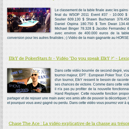
Le classement de la table finale avec les gai
final du WSOP 2011 Event #37 - 10.000 $
Soulier 609.130 $ Shawn Buchanan 376.458
Daniel Ospina 180.750 $ Tom Dwan 134.4
Michael Binger 78.328 $ Jacobo Fernandez 6
avec environ de 400.000 euros de la table 
conversion pour les autres finalistes ;-) Vidéo de la main gagnante au HORSE
ElkY de PokerStars.fr - Vidéo "Do you speak ElkY ?" - Lex
Dans cette vidéo bourrée de second degré, vous 
tournoi majeur, EPT : European Poker Tour. Com
d'un tournoi, ElkY ressent le besoin de raconter
ses chances de victoire. Comme dans cette vidéo 
il n'a pas pu profiter de la nouvelle fonctionna
Hand Replayer. Cette nouvelle fonction propo
partager et de rejouer une main avec vos amis afin de pouvoir la décortiquer
et pourquoi vous avez gagné ou perdu. Dans cette vidéo vous pourrez voir à que
Chase The Ace : La vidéo explicative de la chasse au tréso