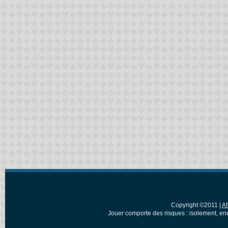
Copyright ©2011 |
Af
Jouer comporte des risques : isolement, en