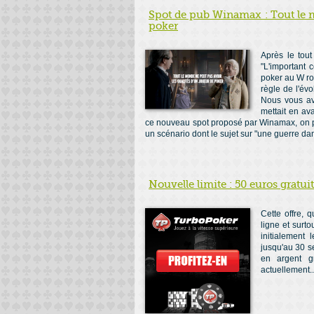
Spot de pub Winamax : Tout le m
poker
Après le tout
"L'important 
poker au W ro
règle de l'évo
Nous vous av
mettait en av
ce nouveau spot proposé par Winamax, on pe
un scénario dont le sujet sur "une guerre dan
Nouvelle limite : 50 euros gratui
Cette offre, 
ligne et surto
initialement
jusqu'au 30 se
en argent g
actuellement..