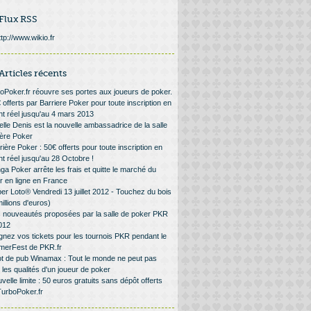
Flux RSS
Articles récents
oPoker.fr réouvre ses portes aux joueurs de poker.
 offerts par Barriere Poker pour toute inscription en
nt réel jusqu'au 4 mars 2013
elle Denis est la nouvelle ambassadrice de la salle
ière Poker
rière Poker : 50€ offerts pour toute inscription en
nt réel jusqu'au 28 Octobre !
ga Poker arrête les frais et quitte le marché du
r en ligne en France
er Loto® Vendredi 13 juillet 2012 - Touchez du bois
illions d'euros)
 nouveautés proposées par la salle de poker PKR
012
nez vos tickets pour les tournois PKR pendant le
erFest de PKR.fr
t de pub Winamax : Tout le monde ne peut pas
 les qualités d'un joueur de poker
velle limite : 50 euros gratuits sans dépôt offerts
TurboPoker.fr