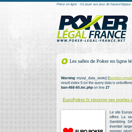
Poker en ligne - Où jouer aux jeux de hasard légaux
Les salles de Poker en ligne l
Warning
: mysql_data_seek() [
function.mysq
result index 9 (or the query data is unbuffere
ban-468-60.inc.php
on line
27
EuroPoker.fr réouvre ses portes 
Le site Europ
offres. La s
Gambling SAS
éventail lar
premier dépô