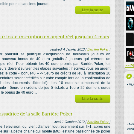
nible pour les anciens joueurs. ...
ur toute inscription en argent réel jusqu'au 4 mars
vendredi 4 Janvier 2013 [
Barrière Poker
]
er poursuit sa politique d'acquisition de nouveaux joueurs en
 nouveau bonus de 40 euro gratuits à joueurs qui créeront un
te réel. Pour obtenir les 40 euro promis par BarrièrePoker, les
>> P
urs doivent suivrent les étapes suivantes : Inscrivez vous en argent
sez le code « bonus40 » -> 5euro de crédits de jeu à l'inscription 10
ntaires seront crédités sur votre compte lors de la confirmation de
voi des documents d'identité). Les 10 euro se composent de la
-
Vid
nte : 5euro en crédits de jeu 5 tickets à 1euro 25 derniers euros
 le bonus de 40 euro ...
ssadrice de la salle Barrière Poker
lundi 1 Octobre 2012 [
Barrière Poker
]
-
Nou
de Télévision, qui vient d'arriver tout récemment sur TF1, après une
Win
e sur la petite chaine qui monte (M6), est une passionnée de poker