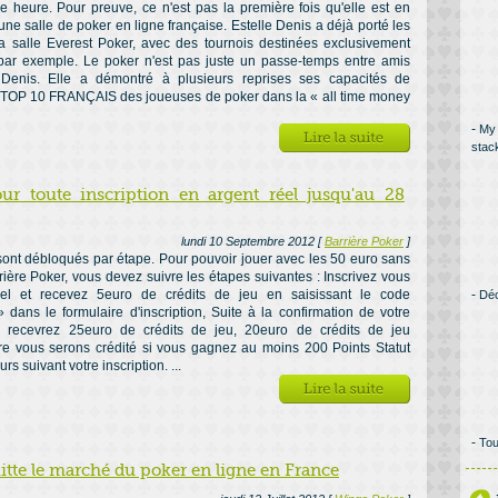
e heure. Pour preuve, ce n'est pas la première fois qu'elle est en
une salle de poker en ligne française. Estelle Denis a déjà porté les
a salle Everest Poker, avec des tournois destinées exclusivement
ar exemple. Le poker n'est pas juste un passe-temps entre amis
 Denis. Elle a démontré à plusieurs reprises ses capacités de
 le TOP 10 FRANÇAIS des joueuses de poker dans la « all time money
-
My 
stac
our toute inscription en argent réel jusqu'au 28
lundi 10 Septembre 2012 [
Barrière Poker
]
ont débloqués par étape. Pour pouvoir jouer avec les 50 euro sans
rière Poker, vous devez suivre les étapes suivantes : Inscrivez vous
el et recevez 5euro de crédits de jeu en saisissant le code
-
Déc
dans le formulaire d'inscription, Suite à la confirmation de votre
 recevrez 25euro de crédits de jeu, 20euro de crédits de jeu
re vous serons crédité si vous gagnez au moins 200 Points Statut
rs suivant votre inscription. ...
-
Tou
uitte le marché du poker en ligne en France