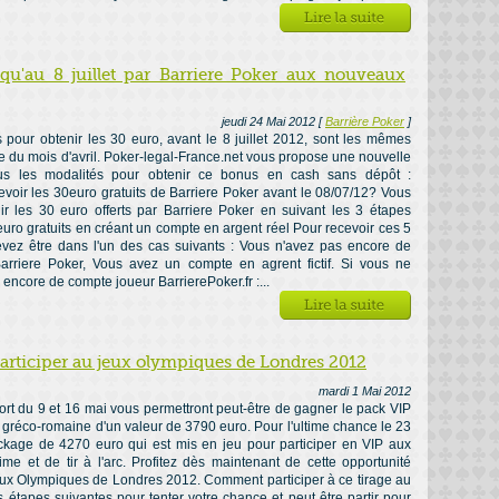
squ'au 8 juillet par Barriere Poker aux nouveaux
jeudi 24 Mai 2012 [
Barrière Poker
]
 pour obtenir les 30 euro, avant le 8 juillet 2012, sont les mêmes
re du mois d'avril. Poker-legal-France.net vous propose une nouvelle
ous les modalités pour obtenir ce bonus en cash sans dépôt :
oir les 30euro gratuits de Barriere Poker avant le 08/07/12? Vous
r les 30 euro offerts par Barriere Poker en suivant les 3 étapes
euro gratuits en créant un compte en argent réel Pour recevoir ces 5
evez être dans l'un des cas suivants : Vous n'avez pas encore de
arriere Poker, Vous avez un compte en agrent fictif. Si vous ne
encore de compte joueur BarrierePoker.fr :...
participer au jeux olympiques de Londres 2012
mardi 1 Mai 2012
ort du 9 et 16 mai vous permettront peut-être de gagner le pack VIP
te gréco-romaine d'un valeur de 3790 euro. Pour l'ultime chance le 23
ckage de 4270 euro qui est mis en jeu pour participer en VIP aux
ime et de tir à l'arc. Profitez dès maintenant de cette opportunité
jeux Olympiques de Londres 2012. Comment participer à ce tirage au
s étapes suivantes pour tenter votre chance et peut être partir pour