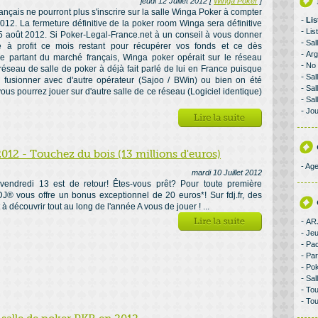
jeudi 12 Juillet 2012 [
Winga Poker
]
ançais ne pourront plus s'inscrire sur la salle Winga Poker à compter
-
Lis
2012. La fermeture définitive de la poker room Winga sera définitive
-
Lis
5 août 2012. Si Poker-Legal-France.net à un conseil à vous donner
-
Sal
e à profit ce mois restant pour récupérer vos fonds et ce dès
-
Arg
Le partant du marché français, Winga poker opérait sur le réseau
-
No 
seau de salle de poker à déjà fait parlé de lui en France puisque
-
Sal
 fusionner avec d'autre opérateur (Sajoo / BWin) ou bien on été
-
Sal
us pourrez jouer sur d'autre salle de ce réseau (Logiciel identique)
-
Sal
-
Jou
2012 - Touchez du bois (13 millions d'euros)
- Ag
mardi 10 Juillet 2012
e vendredi 13 est de retour! Êtes-vous prêt? Pour toute première
FDJ® vous offre un bonus exceptionnel de 20 euros*! Sur fdj.fr, des
 à découvrir tout au long de l'année A vous de jouer ! ...
-
ARJ
-
Jeu
-
Pac
-
Par
-
Pok
-
Sal
-
Tou
-
Tou