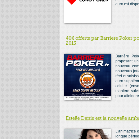
euro est dispo
40€ offerts par Barriere Poker po
2013
Barrière Pok
proposant un
nouveau comp
nouveaux joue
réel et saisis
euro suppléme
celui-ci (en
manière suiva
pour atteindre
Estelle Denis est la nouvelle amba
L'animatrice 
longue périod