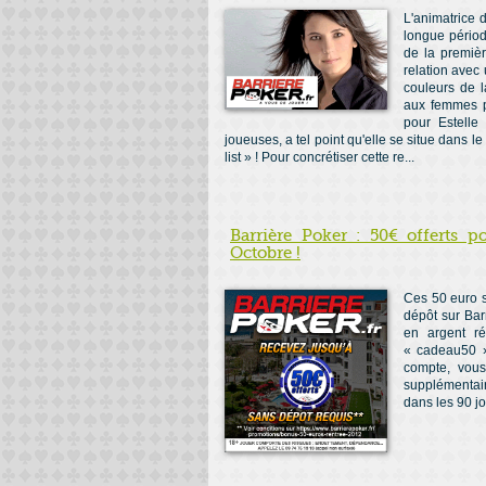
L'animatrice 
longue périod
de la premièr
relation avec 
couleurs de l
aux femmes p
pour Estelle
joueuses, a tel point qu'elle se situe dans
list » ! Pour concrétiser cette re...
Barrière Poker : 50€ offerts p
Octobre !
Ces 50 euro s
dépôt sur Bar
en argent ré
« cadeau50 » 
compte, vous
supplémentai
dans les 90 jou