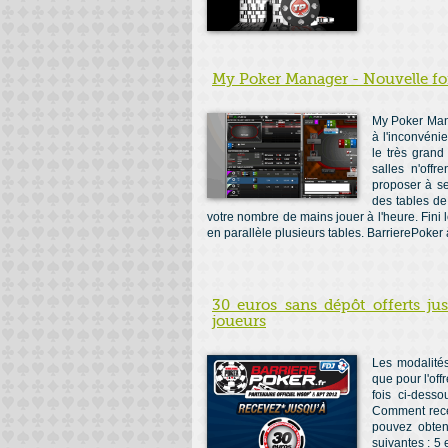
My Poker Manager - Nouvelle fonc
My Poker Mana
à l'inconvénie
le très grand
salles n'offr
proposer à se
des tables d
votre nombre de mains jouer à l'heure. Fini
en parallèle plusieurs tables. BarrierePoker
30 euros sans dépôt offerts ju
joueurs
Les modalités
que pour l'off
fois ci-dess
Comment recev
pouvez obteni
suivantes : 5 