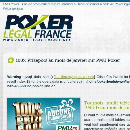
PMU Poker - Pas de prélèvement sur les tournois au mois de janvier » Salle de Poker léga
Poker en ligne
100% Prizepool au mois de janvier sur PMU Poker
Warning
: mysql_data_seek() [
function.mysql-data-seek
]: Offset 0 is invalid f
result index 13 (or the query data is unbuffered) in
/home/pokerlegdg/www/he
ban-468-60.inc.php
on line
27
Tournois multi-tabl
PMU.fr au mois de ja
Durant tout le mois de janvie
aux tournois multi-tables
s
veut tout simplement dire qu
directement intégrés aux pr