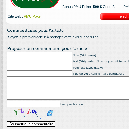
Bonus PMU Poker:
500 €
Code Bonus PMU
Site web :
PMU Poker
Téléch
Commentaires pour l'article
Soyez le premier lecteur à partager votre avis sur ce sujet.
Proposer un commentaire pour l'article
Nom (Obligatoire)
Mail (Obligatoire - Ne sera pas affiché sur l
Votre site (avec http://)
Titre de votre commentaire (Obligatoire)
Recopier le code