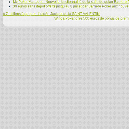
My Poker Manager - Nouvelle fonctionnalité de la salle de poker Barriere 
30 euros sans dépôt offerts jusqu'au 8 juillet par Barriere Poker aux nouv
« 7 millions à gagner : Loto® : Jackpot de la SAINT VALENTIN
Winga Poker offre 500 euros de bonus de premi