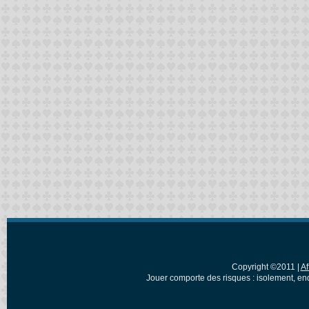
Copyright ©2011 |
Af
Jouer comporte des risques : isolement, en