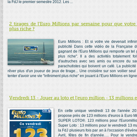
la FdJ le premier semestre 2012. Les ...
2 tirages de l'Euro Millions par semaine pour que votre
plus riche ?
Euro Millions : Et si votre vie devenait infi
publicité Dans cette vidéo de la Française 
gagnant de l'Euro Millions qui remporte un tel 
plus riche". Il a des activités totalement
d'autruches avec ses amis ou encore du s
parachutistes qui boivent un café. La publicit
rêver plus d'un joueur de jeux de tirage... Une croisière sur son voilier seul
tenter d'avoir une vie "infiniment plus riche" en jouant à l'Euro Millions en ligne.
Vendredi 13 - Jouer au loto et l’euro million - 13 millions 
En cette unique vendredi 13 de l'année 20
propose près de 123 millions d'euros à Euro Mil
SUPER LOTO®. 123 millions pour l'Euromilli
Super Loto : 13 millions pour le vendredi 13
la FdJ plusieurs fois par an à l'occasion d'év
Avril, fêtes de fin d'année…. Pour le vend