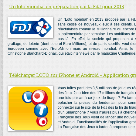
Un loto mondial en préparation par la FdJ pour 2013
Un "Loto mondial" en 2013 proposé par la FdJ
sans cesse de nouveaux jeux à ses clients. L
réactulaisés comme le Millionnaire ou encore l
supplémentaire par semaine. Les ambitions de l
pas là. En effet, la société qui proposent à 
grattage, de loterie (dont Loto et Euro Millions), et de paris sportifs, veut é
Européen comme avec l'EuroMillion mais au niveau mondial. Ainsi, le
Christophe Blanchard-Dignac, qui était interviewé par le magazine Challenges
Télécharger LOTO sur iPhone et Android - Application gra
Vous faîtes parti des 3,5 millions de joueurs 
des Jeux ? ou bien des 17 millions de français
une fois par an à ce jeux de tirage ? En tan
éplucher la presse du lendemain pour conn
connecter sur le site de la FdJ dès la fin du ti
d'un Smartphone ? Vous n'aurez plus à chercher
Française des Jeux vient de lancer une nouvell
et Android. Fonctionnalités de l'application g
La Française des Jeux à tarder à proposer une a