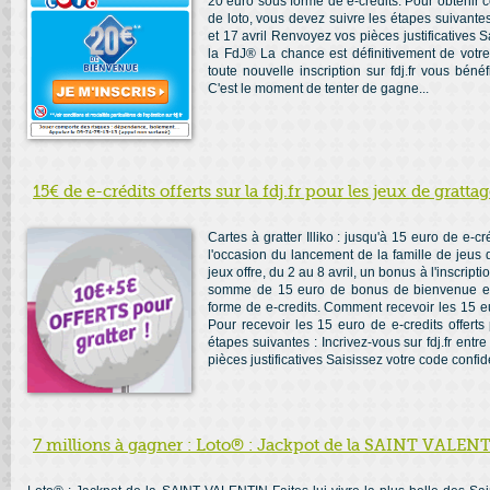
20 euro sous forme de e-credits. Pour obtenir 
de loto, vous devez suivre les étapes suivantes :
et 17 avril Renvoyez vos pièces justificatives S
la FdJ® La chance est définitivement de votre
toute nouvelle inscription sur fdj.fr vous bén
C'est le moment de tenter de gagne...
15€ de e-crédits offerts sur la fdj.fr pour les jeux de grattag
Cartes à gratter Illiko : jusqu'à 15 euro de e-cr
l'occasion du lancement de la famille de jeus d
jeux offre, du 2 au 8 avril, un bonus à l'inscripti
somme de 15 euro de bonus de bienvenue est
forme de e-credits. Comment recevoir les 15 e
Pour recevoir les 15 euro de e-credits offerts
étapes suivantes : Incrivez-vous sur fdj.fr entr
pièces justificatives Saisissez votre code confide
7 millions à gagner : Loto® : Jackpot de la SAINT VALEN