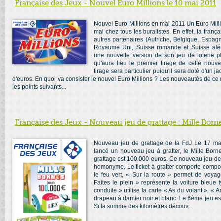
Française des Jeux - Nouvel Euro Millions le 10 mai 2011
Nouvel Euro Millions en mai 2011 Un Euro Milli
mai chez tous les buralistes. En effet, la fran
autres partenaires (Autriche, Belgique, Espag
Royaume Uni, Suisse romande et Suisse alé
une nouvelle version de son jeu de loterie p
qu'aura lieu le premier tirage de cette nouve
tirage sera particulier puiqu'il sera doté d'un 
d'euros. En quoi va consister le nouvel Euro Millions ? Les nouveautés de ce
les points suivants...
Française des Jeux - Nouveau jeu de grattage : Mille Born
Nouveau jeu de grattage de la FdJ Le 17 ma
lancé un nouveau jeu à gratter, le Mille Bor
grattage est 100.000 euros. Ce nouveau jeu de 
homonyme. Le ticket à gratter comporte compor
le feu vert, « Sur la route » permet de voya
Faites le plein » représente la voiture bleue
conduite » utilise la carte « As du volant », « 
drapeau à damier noir et blanc. Le 6ème jeu est
Si la somme des kilomètres découv...