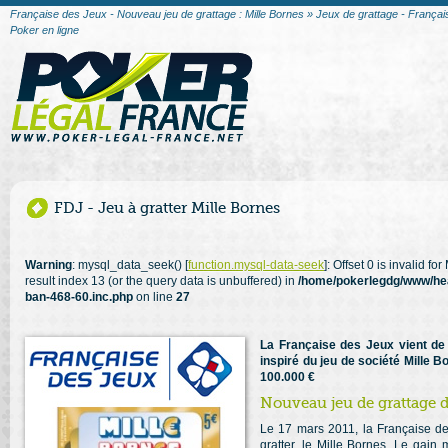
Française des Jeux - Nouveau jeu de grattage : Mille Bornes » Jeux de grattage - França
Poker en ligne
FDJ - Jeu à gratter Mille Bornes
Warning
: mysql_data_seek() [
function.mysql-data-seek
]: Offset 0 is invalid f
result index 13 (or the query data is unbuffered) in
/home/pokerlegdg/www/he
ban-468-60.inc.php
on line
27
La Française des Jeux vient de 
inspiré du jeu de société Mille B
100.000 €
Nouveau jeu de grattage d
Le 17 mars 2011, la Française d
gratter, le Mille Bornes. Le gain