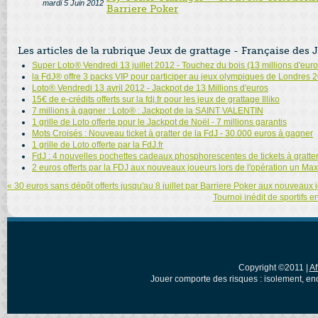
mardi 5 Juin 2012
Barriere Poker
Les articles de la rubrique Jeux de grattage - Française des 
Super Loto® Vendredi 13 juillet 2012 - Touchez du bois (13 millions d'euro
la FdJ® offre 3 packs VIP pour participer au jeux olympiques de Londres 
Loto® Vendredi 13 avril 2012 - Jackpot de 13 Millions d'euros
15€ de e-crédits offerts sur la fdj.fr pour les jeux de grattage Illiko
7 millions à gagner : Loto® : Jackpot de la SAINT VALENTIN
1 grille de Loto offerte pour le Jackpot de Noël - 7 millions garantis
Mots Croisés : Nouveau ticket à gratter de la FdJ - 30.000 euros à gagner
1 grille de Loto offerte par la FdJ.fr
FdJ : 4 nouvelles pochettes cadeaux phosphorescentes de tickets à gratte
2 euros offerts par la FDJ aux nouveaux joueurs lors de l'opération un M
« 30 euros sans dépôt offerts jusqu'au 8 juillet par Barriere Poker aux nouveaux 
Tournoi inédit de sportifs 
Copyright ©2011 |
Af
Jouer comporte des risques : isolement, en