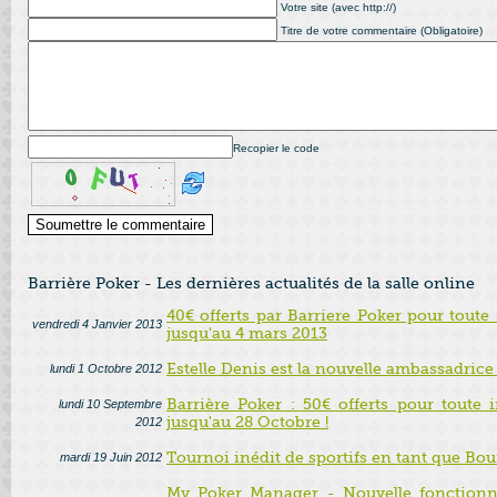
Votre site (avec http://)
Titre de votre commentaire (Obligatoire)
Recopier le code
Barrière Poker - Les dernières actualités de la salle online
40€ offerts par Barriere Poker pour toute 
vendredi 4 Janvier 2013
jusqu'au 4 mars 2013
Estelle Denis est la nouvelle ambassadrice 
lundi 1 Octobre 2012
Barrière Poker : 50€ offerts pour toute 
lundi 10 Septembre
jusqu'au 28 Octobre !
2012
Tournoi inédit de sportifs en tant que Bou
mardi 19 Juin 2012
My Poker Manager - Nouvelle fonctionna