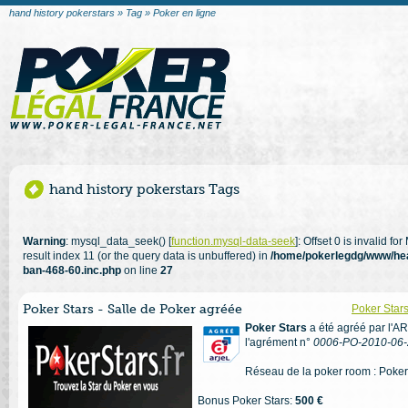
hand history pokerstars » Tag » Poker en ligne
hand history pokerstars Tags
Warning
: mysql_data_seek() [
function.mysql-data-seek
]: Offset 0 is invalid f
result index 11 (or the query data is unbuffered) in
/home/pokerlegdg/www/he
ban-468-60.inc.php
on line
27
Poker Stars - Salle de Poker agréée
Poker Stars
Poker Stars
a été agréé par l'A
l'agrément n°
0006-PO-2010-06-
Réseau de la poker room : Poker
Bonus Poker Stars:
500 €