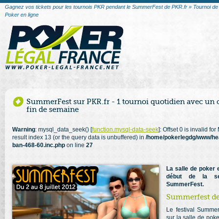
Gagnez vos tickets pour les tournois PKR pendant le SummerFest de PKR.fr » Tournoi de 
Poker en ligne
SummerFest sur PKR.fr - 1 tournoi quotidien avec un 
fin de semaine
Warning
: mysql_data_seek() [
function.mysql-data-seek
]: Offset 0 is invalid f
result index 13 (or the query data is unbuffered) in
/home/pokerlegdg/www/he
ban-468-60.inc.php
on line
27
La salle de poker 
début de la se
SummerFest.
Summerfest de 
Le festival Summer
sur la salle de poke