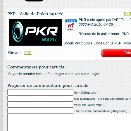
PKR - Salle de Poker agréée
PKR 
PKR
a été agréé par l'ARJEL le 
0032-PO-2010-07-26
.
Réseau de la poker room : PKR
Bonus PKR:
500 €
Code Bonus PKR :
PK
Site web :
PKR
Tél
Commentaires pour l'article
Soyez le premier lecteur à partager votre avis sur ce sujet.
Proposer un commentaire pour l'article
Nom (Obligatoire)
Mail (Obligatoire - Ne sera pas affiché sur l
Votre site (avec http://)
Titre de votre commentaire (Obligatoire)