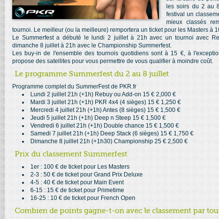
les soirs du 2 au 8
festival un classeme
mieux classés rem
tournoi. Le meilleur (ou la meilleure) remportera un ticket pour les Masters à 1
Le Summerfest a débuté le lundi 2 juillet à 21h avec un tournoi avec Re
dimanche 8 juillet à 21h avec le Championship Summerfest.
Les buy-in de l'ensemble des tournois quotidiens sont à 15 €, à l'excep
propose des satellites pour vous permettre de vous qualifier à moindre coût.
Le programme Summerfest du 2 au 8 juillet
Programme complet du SummerFest de PKR.fr
Lundi 2 juillet 21h (+1h) Rebuy ou Add-on 15 € 2,000 €
Mardi 3 juillet 21h (+1h) PKR 4x4 (4 sièges) 15 € 1,250 €
Mercredi 4 juillet 21h (+1h) Antes (8 sièges) 15 € 1,500 €
Jeudi 5 juillet 21h (+1h) Deep n Steep 15 € 1,500 €
Vendredi 6 juillet 21h (+1h) Double chance 15 € 1,500 €
Samedi 7 juillet 21h (+1h) Deep Stack (6 sièges) 15 € 1,750 €
Dimanche 8 juillet 21h (+1h30) Championship 25 € 2,500 €
Prix du classement Summerfest
1er : 100 € de ticket pour Les Masters
2-3 : 50 € de ticket pour Grand Prix Deluxe
4-5 : 40 € de ticket pour Main Event
6-15 : 15 € de ticket pour Primetime
16-25 : 10 € de ticket pour French Open
Combien de points gagne-t-on avec le classement par tou