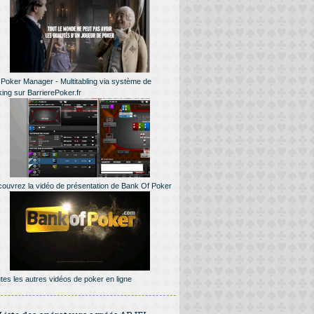
Poker Manager - Multitabling via système de
king sur BarrierePoker.fr
ouvrez la vidéo de présentation de Bank Of Poker
tes les autres vidéos de poker en ligne