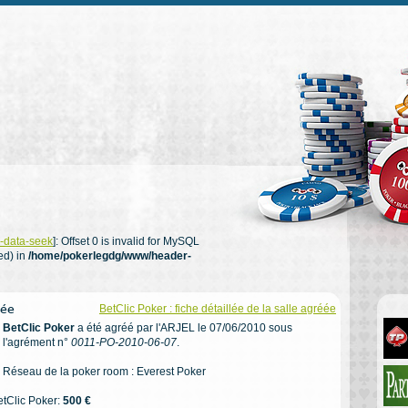
l-data-seek
]: Offset 0 is invalid for MySQL
ed) in
/home/pokerlegdg/www/header-
éée
BetClic Poker : fiche détaillée de la salle agréée
BetClic Poker
a été agréé par l'ARJEL le 07/06/2010 sous
l'agrément n°
0011-PO-2010-06-07
.
Réseau de la poker room : Everest Poker
tClic Poker:
500 €