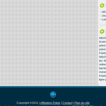
-
ARJ
-
Jeu
-
Loi
telec
brute
poker
poke
fr.bet
telec
jeu d
online
barrie
mone
fr.bet
ligne 
Copyright ©2011 |
Affiliation Poker
|
Contact
|
Plan du site