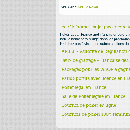
Site web :
BetClic Poker
betclic home - sujet pas encore 
Poker Légal France .net n'a pas encore d'ar
betclic home sera rédigé dans les prochains 
Nhésitez pas à visiter les autres sections de 
ARJEL - Autorité de Régulation 
Jeux de grattage - Française des
Packages pour les WSOP à gagn
Paris Sportifs avec licence en Fr
Poker légal en France
Salle de Poker légale en France
Tournoi de poker en ligne
Tournois de poker 100% féminin