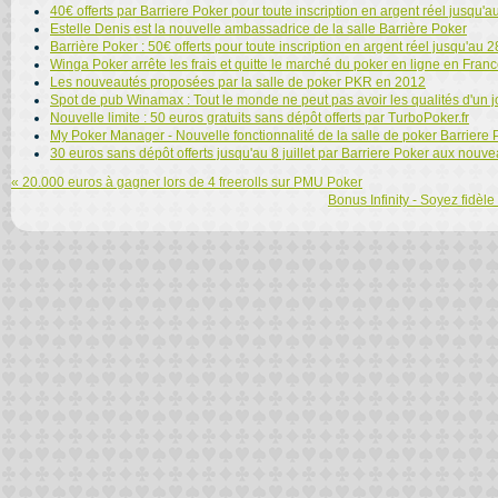
40€ offerts par Barriere Poker pour toute inscription en argent réel jusqu'
Estelle Denis est la nouvelle ambassadrice de la salle Barrière Poker
Barrière Poker : 50€ offerts pour toute inscription en argent réel jusqu'au 2
Winga Poker arrête les frais et quitte le marché du poker en ligne en Fran
Les nouveautés proposées par la salle de poker PKR en 2012
Spot de pub Winamax : Tout le monde ne peut pas avoir les qualités d'un 
Nouvelle limite : 50 euros gratuits sans dépôt offerts par TurboPoker.fr
My Poker Manager - Nouvelle fonctionnalité de la salle de poker Barriere 
30 euros sans dépôt offerts jusqu'au 8 juillet par Barriere Poker aux nouv
« 20.000 euros à gagner lors de 4 freerolls sur PMU Poker
Bonus Infinity - Soyez fidè