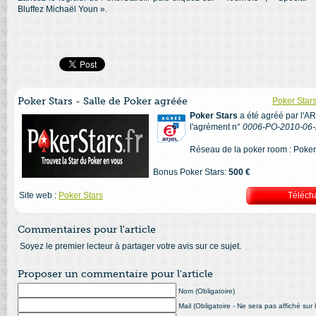
Bluffez Michaël Youn ».
Poker Stars - Salle de Poker agréée
Poker Stars
Poker Stars
a été agréé par l'A
l'agrément n°
0006-PO-2010-06-
Réseau de la poker room : Poker
Bonus Poker Stars:
500 €
Site web :
Poker Stars
Téléch
Commentaires pour l'article
Soyez le premier lecteur à partager votre avis sur ce sujet.
Proposer un commentaire pour l'article
Nom (Obligatoire)
Mail (Obligatoire - Ne sera pas affiché sur l