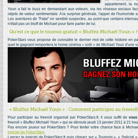
appartement, la nu
Youn a fait le buzz en demandant aux voleurs, via les réseaux sociaux face
objets de valeur sentimentale. A la surprise générale, l'appel de l'humoriste 
Les aventures de "Fatal" on semblé suspectes, au point que certains intern
n'était pas un bluff de Michael pour faire parler de lui.
Qu'est ce que le tournoi gratuit « Bluffez Michaël Youn » ?
PokerStars vous propose de connaitre le dernier mot de cette histoire en part
quel le gagnant remportera le home cinéma « volé » de Michael Youn d'une v
« Bluffez Michaël Youn » : Comment participer au freeroll
Pour participer au freeroll organisé par PokerStars.fr, il vous suffit de
vous 
freeroll « Bluffez Michaël Youn » qui se déroule jeudi 13 janvier 2011 à 21 he
Pas encore joueur sur PokerStars ? Pour tenter votre chance face à Micha
logiciel de PokerStars
.
Lancez le logiciel de PokerStars.fr puis cliquez sur « Tournois », « Spécial » 