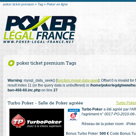
poker ticket premium » Tag » Poker en ligne
poker ticket premium Tags
Warning
: mysql_data_seek() [
function.mysql-data-seek
]: Offset 0 is invalid f
result index 11 (or the query data is unbuffered) in
/home/pokerlegdg/www/he
ban-468-60.inc.php
on line
27
Turbo Poker - Salle de Poker agréée
Turbo Poker 
Turbo Poker
a été agréé par l'A
l'agrément n°
0017-PO-2010-06-
Réseau de la poker room : iPoke
Bonus Turbo Poker:
500 €
Code Bonus Tur