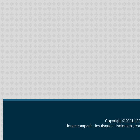
Copyright ©2011 |
Af
Jouer comporte des risques : isolement, en