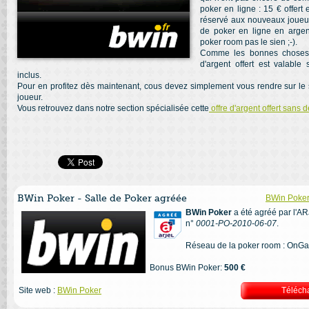
poker en ligne : 15 € offert 
réservé aux nouveaux joueurs
de poker en ligne en argent
poker room pas le sien ;-).
Comme les bonnes choses on
d'argent offert est valable
inclus.
Pour en profitez dès maintenant, cous devez simplement vous rendre sur le 
joueur.
Vous retrouvez dans notre section spécialisée cette
offre d'argent offert sans 
BWin Poker - Salle de Poker agréée
BWin Poker 
BWin Poker
a été agréé par l'A
n°
0001-PO-2010-06-07
.
Réseau de la poker room : OnG
Bonus BWin Poker:
500 €
Site web :
BWin Poker
Téléch